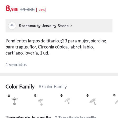
8
11,88€
,98€
-24%
Starbeauty Jewelry Store
Pendientes largos de titanio g23 para mujer, piercing
para tragus, flor, Circonia cúbica, labret, labio,
cartílago, joyería, 1 ud.
1 vendidos
Color Family
8 Color Family
Tamaño de la varilla
2 Tamaño de la varilla