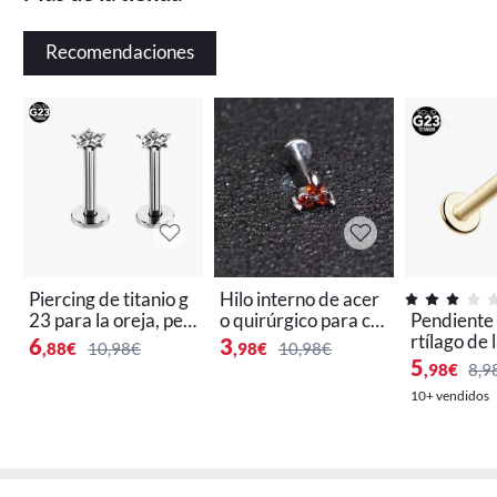
Recomendaciones
Piercing de titanio g
Hilo interno de acer
23 para la oreja, pen
o quirúrgico para ca
Pendiente 
dientes clásicos de
rtílago de la oreja, pi
rtílago de l
6
3
,88
€
10,98€
,98
€
10,98€
moda unisex, piercin
ercing para labio, la
ercing para
5
,98
€
8,9
g para el cuerpo, lab
bret, joyería corpora
go, labret 
10+ vendidos
ret, labio, circonita a
l de titanio, 16g, 6/8
ma cz, f136
nodizada, piedras pr
mm, 1 unidad
16G, 1,5-4
eciosas, 2 piezas
dad