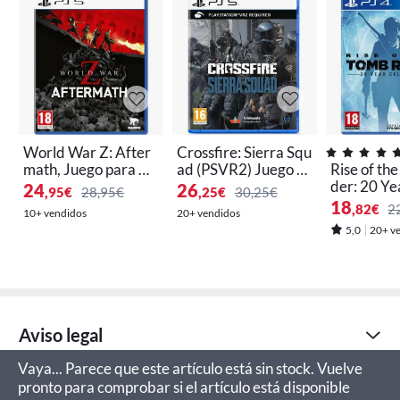
World War Z: After
Crossfire: Sierra Squ
math, Juego para Co
ad (PSVR2) Juego p
Rise of th
nsola Sony PlayStati
ara Consola Sony Pl
der: 20 Ye
24
26
,95
€
28,95€
,25
€
30,25€
on 5 PS5
ayStation 5, PS5
ation Jueg
18
,82
€
2
10+ vendidos
20+ vendidos
nsola Sony
5,0
20+ v
on 4 PS4
Aviso legal
Vaya... Parece que este artículo está sin stock. Vuelve
pronto para comprobar si el artículo está disponible