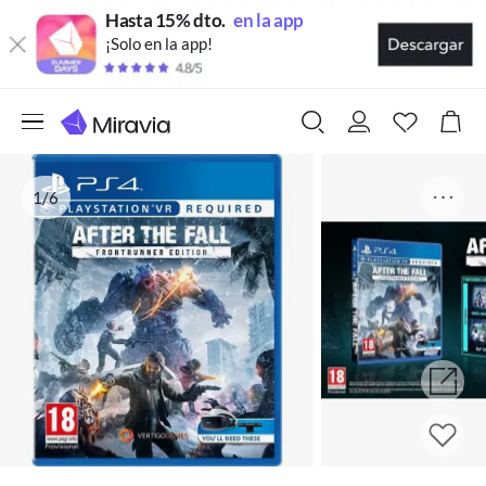
Hasta 15% dto.
en la app
¡Solo en la app!
1/6