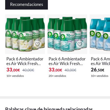
Recomendaciones
Pack 6 Ambientador
Pack 6 Ambientador
Pack 6 Am
es Air Wick Freshma
es Air Wick Freshma
es Air Wi
tic White Bouquet 2
tic Nenuco 250ml
tic Flor R
33
33
26
,00
€
40,00€
,00
€
40,00€
,50
€
50ml
250ml
10+ vendidos
20+ vendidos
10+ vendidos
Palabras clave de búsqueda relacionadas