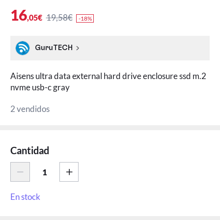
16
19,58€
,05€
-18%
GuruTECH
Aisens ultra data external hard drive enclosure ssd m.2
nvme usb-c gray
2 vendidos
Cantidad
En stock