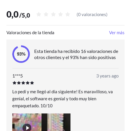
Diseño
Tipo de producto: Caja externa para unidad de estado
0,0
sólido (SSD)
/
5,0
(
0 valoraciones
)
Color del producto: Negro
Material: Aluminio
Indicadores LED: Si
Valoraciones de la tienda
Ver más
Desempeño
Velocidad de transferencia de datos: 10 Gbit/s
Sistemas de archivos soportados:
Esta tienda ha recibido 16 valoraciones de
FAT32,HFS,NTFS,ext2
otros clientes y el 93% han sido positivas
apoyo UASP: Si
Control de energía
Alimentación: USB
1***5
3 years ago
Requisitos del sistema
Sistema operativo Linux soportado: Si
Lo pedí y me llegó al día siguiente! Es maravilloso, va
Sistema operativo MAC soportado: Mac OS X 10.0
genial, el software es genial y todo muy bien
Cheetah
empaquetado. 10/10
Incluye:
Cable USB Tipo C
Manual de usuario
Comprar Aisens Ultra Data Caja Externa para Disco
Duro SSD M.2 NVMe USB-C Gris