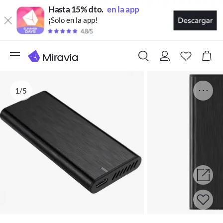
Hasta 15% dto.
en la app
¡Solo en la app!
1/5