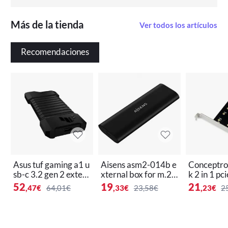
Más de la tienda
Ver todos los artículos
Recomendaciones
Asus tuf gaming a1 u
Aisens asm2-014b e
Conceptro
sb-c 3.2 gen 2 exter
xternal box for m.2 s
k 2 in 1 pc
nal enclosure
ata/nvme usb-c ssd
ter
52
19
21
,47
€
64,01€
,33
€
23,58€
,23
€
2