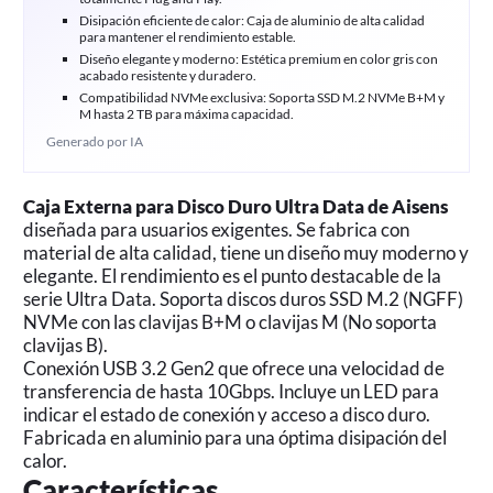
Disipación eficiente de calor: Caja de aluminio de alta calidad
para mantener el rendimiento estable.
Diseño elegante y moderno: Estética premium en color gris con
acabado resistente y duradero.
Compatibilidad NVMe exclusiva: Soporta SSD M.2 NVMe B+M y
M hasta 2 TB para máxima capacidad.
Generado por IA
Caja Externa para Disco Duro Ultra Data de Aisens
diseñada para usuarios exigentes. Se fabrica con
material de alta calidad, tiene un diseño muy moderno y
elegante. El rendimiento es el punto destacable de la
serie Ultra Data. Soporta discos duros SSD M.2 (NGFF)
NVMe con las clavijas B+M o clavijas M (No soporta
clavijas B).
Conexión USB 3.2 Gen2 que ofrece una velocidad de
transferencia de hasta 10Gbps. Incluye un LED para
indicar el estado de conexión y acceso a disco duro.
Fabricada en aluminio para una óptima disipación del
calor.
Características