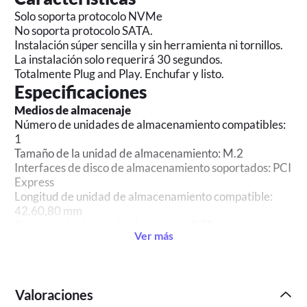
Solo soporta protocolo NVMe
No soporta protocolo SATA.
Instalación súper sencilla y sin herramienta ni tornillos.
La instalación solo requerirá 30 segundos.
Totalmente Plug and Play. Enchufar y listo.
Especificaciones
Medios de almacenaje
Número de unidades de almacenamiento compatibles:
1
Tamaño de la unidad de almacenamiento: M.2
Interfaces de disco de almacenamiento soportados: PCI
Express
Longitud de unidad de almacenamiento compatible:
42,60,80 mm
Capacidad máxima de almacenaje: 2 TB
Ver más
Puertos e Interfaces
Conexión USB: Si
Versión USB: 3.2 Gen 2 (3.1 Gen 2)
Conector USB: USB Tipo C
Valoraciones
Género del conector USB: Hembra