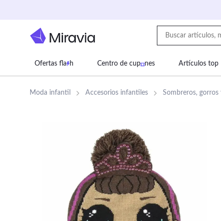
Ofertas fla
h
Centro de cup
nes
Artículos top
Supermercado
Juguetes
Deportes
Eq
Moda infantil
Accesorios infantiles
Sombreros, gorros y