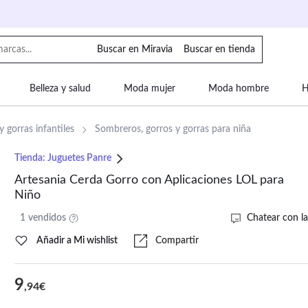
Buscar en Miravia
Buscar en tienda
Belleza y salud
Moda mujer
Moda hombre
H
uipaje
Mascotas
Bebé
Moda infantil
Motor y
 gorras infantiles
Sombreros, gorros y gorras para niña
Tienda:
Juguetes Panre
Artesania Cerda Gorro con Aplicaciones LOL para
Niño
1 vendidos
Chatear con la
Añadir a Mi wishlist
Compartir
9
,94€