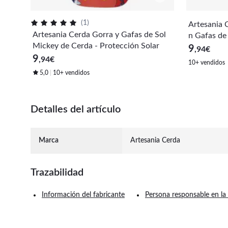
(
1
)
Artesania 
Artesania Cerda Gorra y Gafas de Sol
n Gafas de 
Mickey de Cerda - Protección Solar
vierno Niñ
9
,94
€
9
,94
€
10+ vendidos
5,0
10+ vendidos
Detalles del artículo
Marca
Artesania Cerda
Trazabilidad
Información del fabricante
Persona responsable en la