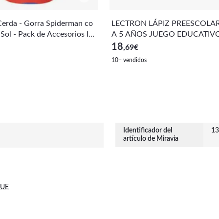
Cerda - Gorra Spiderman co
LECTRON LÁPIZ PREESCOLAR
Sol - Pack de Accesorios In
A 5 AÑOS JUEGO EDUCATIVO
o
SET
18
,69
€
10+ vendidos
Identificador del
13
artículo de Miravia
 UE