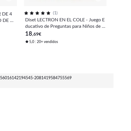
(
1
)
 DE 4
Gorro P
Diset LECTRON EN EL COLE - Juego E
 DE DI
mport -
ducativo de Preguntas para Niños de 3
8
,69
€
a 6 Años
18
,69
€
5,0
20+ vendidos
56016142194545-2081419584755569