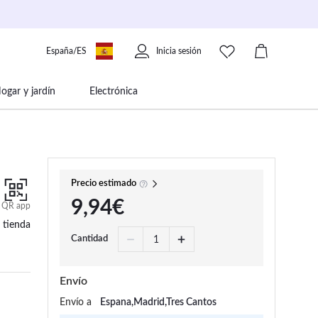
España/ES
Inicia sesión
ogar y jardín
Electrónica
 movilidad
Libros papelería y música
Precio estimado
9,94€
QR app
 tienda
Cantidad
Envío
Envío a
Espana,Madrid,Tres Cantos