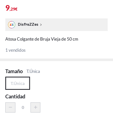
9
,29€
DisfraZZes
Atosa Colgante de Bruja Vieja de 50 cm
1 vendidos
Tamaño
T.Única
T.Única
Cantidad