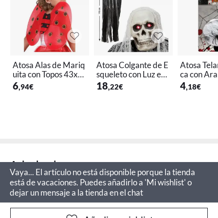
Atosa Alas de Mariq
Atosa Colgante de E
Atosa Tela
uita con Topos 43x3
squeleto con Luz en l
ca con Ar
3cm
os Ojos de 170x150
cm
6
18
4
,94
€
,22
€
,18
€
cm
Aviso legal
Vaya... El artículo no está disponible porque la tienda
está de vacaciones. Puedes añadirlo a 'Mi wishlist' o
dejar un mensaje a la tienda en el chat