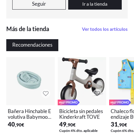
Seguir
Ir a la tienda
Más de la tienda
Ver todos los artículos
Recomendaciones
Bañera Hinchable E
Bicicleta sin pedales
Chaleco fl
volutiva Babymoov
Kinderkraft TOVE
endizaje B
Aqua Dots
s
40
49
31
,90
€
,90
€
,90
€
Cupón 4% dto. aplicable
Cupón 6% dto. 