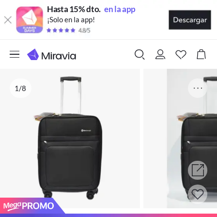
Hasta 15% dto.
en la app
¡Solo en la app!
1/8