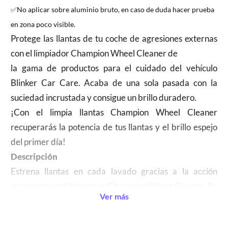
✅No aplicar sobre aluminio bruto, en caso de duda hacer prueba
en zona poco visible.
Protege las llantas de tu coche de agresiones externas
con el limpiador Champion Wheel Cleaner de
la gama de productos para el cuidado del vehículo
Blinker Car Care. Acaba de una sola pasada con la
suciedad incrustada y consigue un brillo duradero.
¡Con el limpia llantas Champion Wheel Cleaner
recuperarás la potencia de tus llantas y el brillo espejo
del primer día!
Descripción
Estrena llantas en cada lavado gracias a la acción
prolongada del limpiador Champion Wheel Cleaner. Su
Ver más
eficiente fórmula con base ácida consigue que limpiar
las llantas del coche sea más fácil y rápido que nunca.