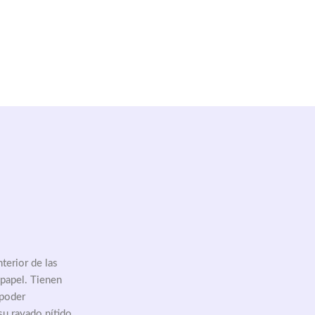
erior de las 
 papel. Tienen 
 poder 
su rayado nítido 