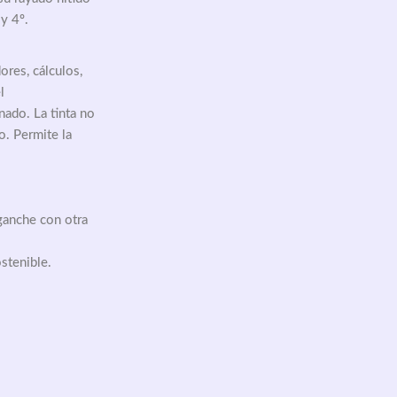
y 4º.
ores, cálculos, 
l
nado. La tinta no 
o. Permite la 
nganche con otra 
stenible.