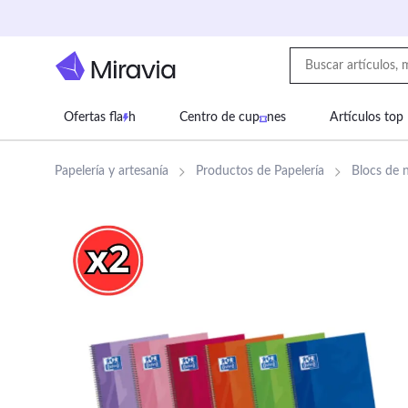
Ofertas fla
h
Centro de cup
nes
Artículos top
Supermercado
Juguetes
Deportes
Eq
Papelería y artesanía
Productos de Papelería
Blocs de 