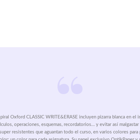
piral Oxford CLASSIC WRITE&ERASE incluyen pizarra blanca en el int
lculos, operaciones, esquemas, recordatorios… y evitar así malgastar
super resistentes que aguantan todo el curso, en varios colores para
olor: un color para cada asignatura. Su papel exclusivo OptikPaper y 