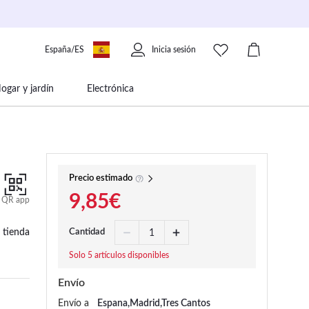
España/ES
Inicia sesión
ogar y jardín
Electrónica
 movilidad
Libros papelería y música
Precio estimado
9,85€
QR app
 tienda
Cantidad
Solo 5 artículos disponibles
Envío
Envío a
Espana,Madrid,Tres Cantos