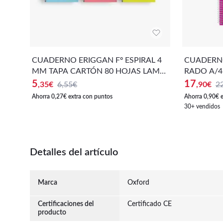
CUADERNO ERIGGAN Fº ESPIRAL 4
CUADERN
MM TAPA CARTÓN 80 HOJAS LAMEL
RADO A/4
A
OR PASTE
5
17
,35
€
6,55€
,90
€
2
Ahorra 0,27€ extra con puntos
Ahorra 0,90€ 
30+ vendidos
Detalles del artículo
Marca
Oxford
Certificaciones del
Certificado CE
producto