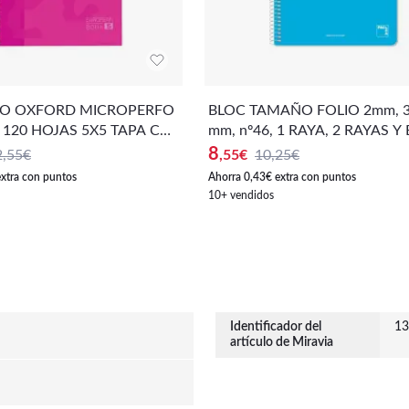
O OXFORD MICROPERFO
BLOC TAMAÑO FOLIO 2mm, 3mm, 4
 120 HOJAS 5X5 TAPA COL
mm, nº46, 1 RAYA, 2 RAYAS Y
L PACK 2 UNIDADES
NCO. PACSA 80 HOJAS TAPA
8
2,55€
,55
€
10,25€
N - PACK DE 5 UNIDADES
extra con puntos
Ahorra 0,43€ extra con puntos
10+ vendidos
Identificador del
13
artículo de Miravia