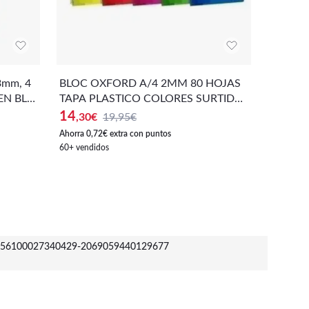
BLOC OXFORD A/4 2MM 80 HOJAS
BLOC O
 EN BLA
TAPA PLASTICO COLORES SURTIDO
APA PL
 CARTO
S - PACK DE 5 UNIDADES
- COLO
14
6
,30
€
19,95€
,95
€
ES
Ahorra 0,72€ extra con puntos
Ahorra 0,3
60+ vendidos
90+ vendi
56100027340429-2069059440129677