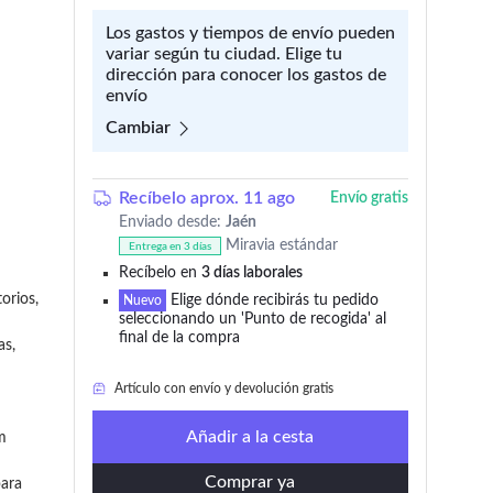
Los gastos y tiempos de envío pueden
variar según tu ciudad. Elige tu
dirección para conocer los gastos de
envío
Cambiar
Recíbelo aprox. 11 ago
Envío gratis
Enviado desde:
Jaén
Miravia estándar
Entrega en 3 días
Recíbelo en
3 días laborales
rios, 
Elige dónde recibirás tu pedido
Artículo con envío y devolución gratis
Nuevo
seleccionando un 'Punto de recogida' al
final de la compra
s, 
Solo
quedan 5
en stock
Artículo con envío y devolución gratis
Añadir a la cesta
m 
Comprar ya
ara 