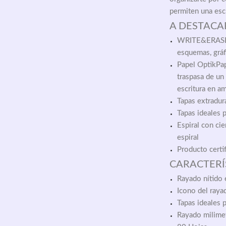
permiten una escr
A DESTACA
WRITE&ERASE: In
esquemas, gráf
Papel OptikPap
traspasa de un 
escritura en am
Tapas extradur
Tapas ideales p
Espiral con cie
espiral
Producto cert
CARACTERÍ
Rayado nítido e
Icono del rayad
Tapas ideales p
Rayado milime