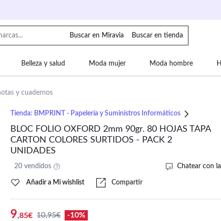
Buscar en Miravia
Buscar en tienda
Belleza y salud
Moda mujer
Moda hombre
H
uipaje
Mascotas
Bebé
Moda infantil
Motor y
notas y cuadernos
Tienda:
BMPRINT - Papelería y Suministros Informáticos
BLOC FOLIO OXFORD 2mm 90gr. 80 HOJAS TAPA
CARTON COLORES SURTIDOS - PACK 2
UNIDADES
20 vendidos
Chatear con la
Añadir a Mi wishlist
Compartir
9
10,95€
-10%
,85€