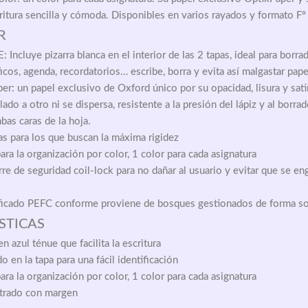
itura sencilla y cómoda. Disponibles en varios rayados y formato Fº 
R
cluye pizarra blanca en el interior de las 2 tapas, ideal para borrad
icos, agenda, recordatorios… escribe, borra y evita así malgastar pape
er: un papel exclusivo de Oxford único por su opacidad, lisura y sati
lado a otro ni se dispersa, resistente a la presión del lápiz y al borrad
bas caras de la hoja.
as para los que buscan la máxima rigidez
ara la organización por color, 1 color para cada asignatura
rre de seguridad coil-lock para no dañar al usuario y evitar que se e
ificado PEFC conforme proviene de bosques gestionados de forma so
STICAS
n azul ténue que facilita la escritura
o en la tapa para una fácil identificación
ara la organización por color, 1 color para cada asignatura
trado con margen