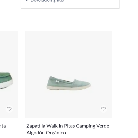
Devolución gratis
nta
Zapatilla Walk In Pitas Camping Verde
Vestido
Algodón Orgánico
ntes y 