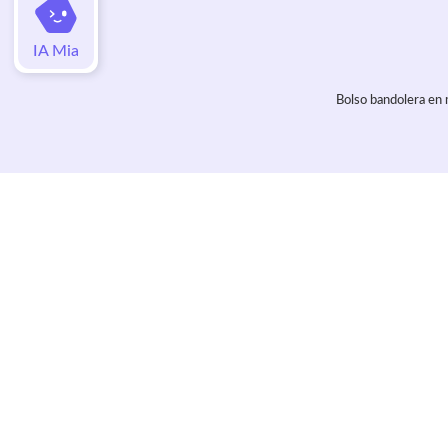
IA Mia
Bolso bandolera en ma
Valoraciones
Aún no hay valoraciones de este artí
Más de la tienda