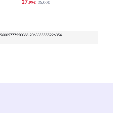
27
15
,99
€
35,00€
,00
€
56005777550066-2068855555226354