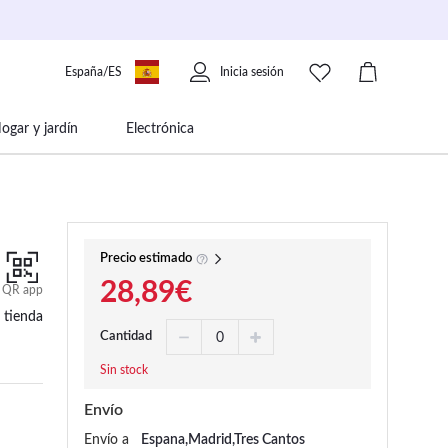
España/ES
Inicia sesión
ogar y jardín
Electrónica
 movilidad
Libros papelería y música
Precio estimado
28,89€
QR app
 tienda
Cantidad
Sin stock
Envío
Envío a
Espana,Madrid,Tres Cantos