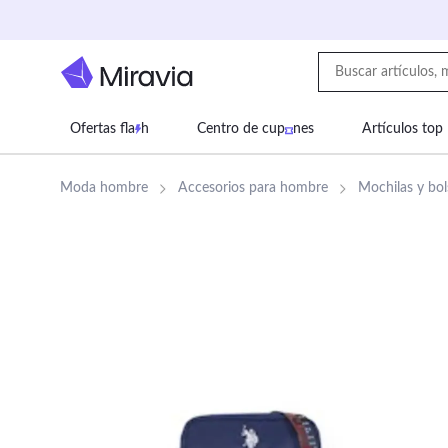
Ofertas fla
h
Centro de cup
nes
Artículos top
Supermercado
Juguetes
Deportes
Eq
Moda hombre
Accesorios para hombre
Mochilas y bo