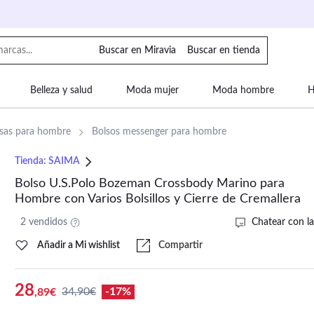
Buscar en Miravia
Buscar en tienda
Belleza y salud
Moda mujer
Moda hombre
H
uipaje
Mascotas
Bebé
Moda infantil
Motor y
lsas para hombre
Bolsos messenger para hombre
Tienda:
SAIMA
Bolso U.S.Polo Bozeman Crossbody Marino para
Hombre con Varios Bolsillos y Cierre de Cremallera
2 vendidos
Chatear con la
Añadir a Mi wishlist
Compartir
28
34,90€
-17%
,89€