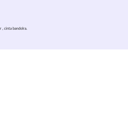
 , cinta bandolra.
Ver todos los artículos