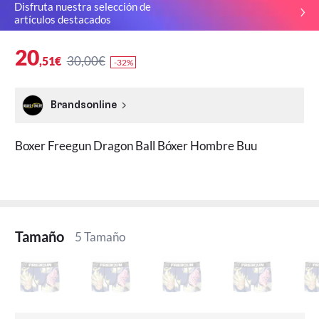
Disfruta nuestra selección de
artículos destacados
20
30,00€
,51€
-32%
Brandsonline
Boxer Freegun Dragon Ball Bóxer Hombre Buu
Tamaño
5 Tamaño