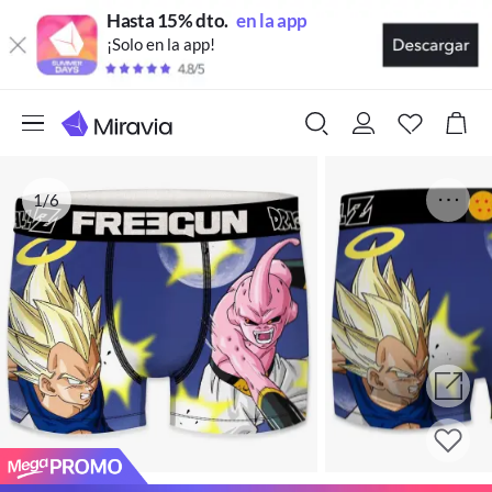
Hasta 15% dto.
en la app
¡Solo en la app!
1/6