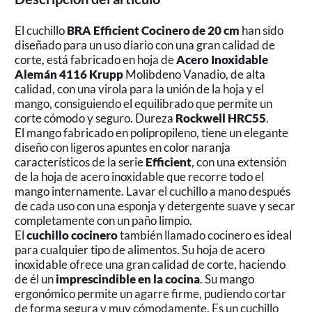
El cuchillo
BRA Efficient Cocinero de 20 cm
han sido
diseñado para un uso diario con una gran calidad de
corte, está fabricado en hoja de
Acero Inoxidable
Alemán 4116 Krupp
Molibdeno Vanadio, de alta
calidad, con una virola para la unión de la hoja y el
mango, consiguiendo el equilibrado que permite un
corte cómodo y seguro. Dureza
Rockwell HRC55
.
El mango fabricado en polipropileno, tiene un elegante
diseño con ligeros apuntes en color naranja
característicos de la serie
Efficient
, con una extensión
de la hoja de acero inoxidable que recorre todo el
mango internamente. Lavar el cuchillo a mano después
de cada uso con una esponja y detergente suave y secar
completamente con un paño limpio.
El
cuchillo cocinero
también llamado cocinero es ideal
para cualquier tipo de alimentos. Su hoja de acero
inoxidable ofrece una gran calidad de corte, haciendo
de él un
imprescindible en la cocina
. Su mango
ergonómico permite un agarre firme, pudiendo cortar
de forma segura y muy cómodamente. Es un cuchillo