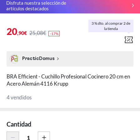
Disfruta nuestra selección de
artículos destacados
3 % dto. al comprar 2 de
20
la tienda
25,08€
,90€
-17%
PracticDomus
BRA Efficient - Cuchillo Profesional Cocinero 20 cm en
Acero Alemán 4116 Krupp
4 vendidos
Cantidad