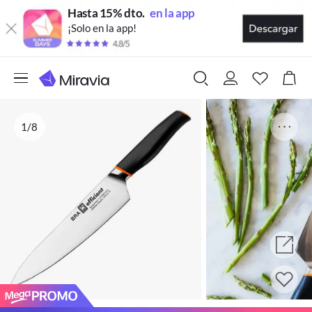
Hasta 15% dto.
en la app
¡Solo en la app!
1/8