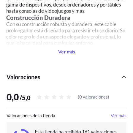
gama de dispositivos, desde ordenadores y portátiles
hasta consolas de videojuegos y más.
Construcción Duradera
Con su construcción robusta y duradera, este cable
prolongador está diseñado para resistir el uso diario. Su
color negro le da un aspecto elegante y profesional, lo
que lo hace ideal para cualquier entorno.
Facilidad de Uso
Ver más
Este cable prolongador es fácil de usar: simplemente
conecta el extremo macho a tu dispositivo y el extremo
hembra a tu cable USB existente. No se requiere
Valoraciones
ninguna instalación o configuración adicional.
Tipo de cable: USB 3.0 tipo A macho-hembra
Longitud: 0.20 metros
0,0
Color: Negro
/
5,0
(
0 valoraciones
)
Velocidad de transferencia de datos: Hasta 5 Gbps
Compatibilidad: Universal
Construcción: Duradera y robusta
Valoraciones de la tienda
Ver más
Instalación: Plug and play
Esta tienda ha recibido 161 valoraciones