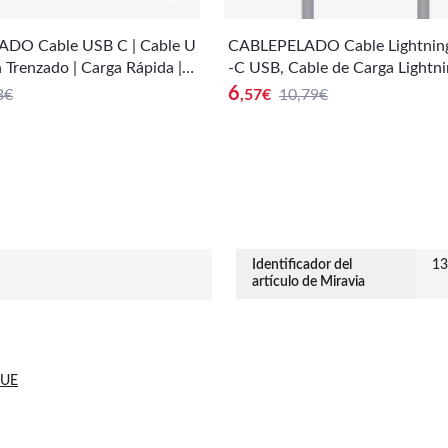
DO Cable USB C | Cable U
CABLEPELADO Cable Lightnin
 Trenzado | Carga Rápida | 2
-C USB, Cable de Carga Lightn
ible con Samsung Galaxy S
B-C, Compatible con iPhone, iP
6
3€
,57
€
10,79€
ote 10/9, Xiaomi Mi 10/9,
od, Corriente de Salida: 2.4A, 
r PS5/Xbox Series X/S, etc
d de transmisión de hasta 480
| Dorado
anco, 20 cm
Identificador del
13
artículo de Miravia
 UE