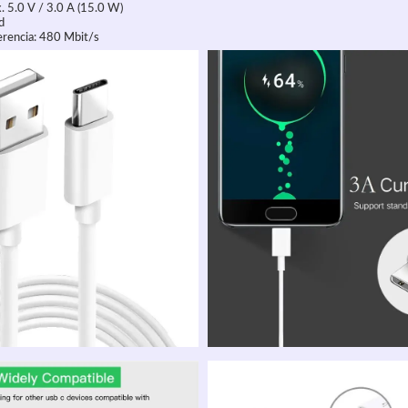
x. 5.0 V / 3.0 A (15.0 W)
d
erencia: 480 Mbit/s