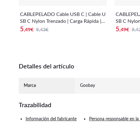
CABLEPELADO Cable USB C | Cable U
CABLEPELA
SB C Nylon Trenzado | Carga Rápida | 2
SB C Nylon
A | Compatible con Samsung Galaxy S
A | Compat
5
5
,49
€
9,43€
,49
€
9,4
20/10/9/ Note 10/9, Xiaomi Mi 10/9,
20/10/9/ N
Controlador PS5/Xbox Series X/S, etc
Controlado
| 1 Metro | Rosa
| 1 Metro 
Detalles del artículo
Marca
Goobay
Trazabilidad
Información del fabricante
Persona responsable en la