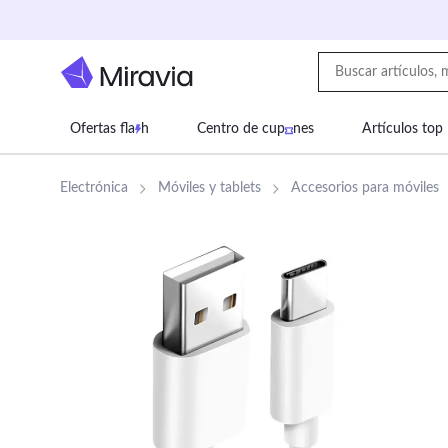
Ofertas fla
h
Centro de cup
nes
Artículos top
Supermercado
Juguetes
Deportes
Eq
Electrónica
Móviles y tablets
Accesorios para móviles