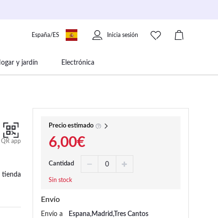
España/ES
Inicia sesión
ogar y jardín
Electrónica
 movilidad
Libros papelería y música
Precio estimado
6,00€
QR app
Cantidad
 tienda
Sin stock
Envío
Envío a
Espana,Madrid,Tres Cantos