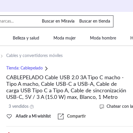
Buscar en Miravia
Buscar en tienda
Belleza y salud
Moda mujer
Moda hombre
H
uipaje
Mascotas
Bebé
Moda infantil
Motor y
Cables y convertidores móviles
Tienda:
Cablepelado
CABLEPELADO Cable USB 2.0 3A Tipo C macho -
Tipo A macho, Cable USB-C a USB-A, Cable de
carga USB Tipo C a Tipo A, Cable de sincronización
USB-C, 5V / 3 A (15.0 W) max, Blanco, 1 Metro
3 vendidos
Chatear con la
Añadir a Mi wishlist
Compartir