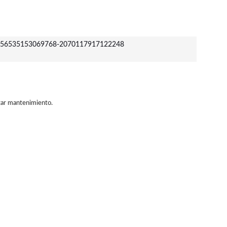
56535153069768-2070117917122248
izar mantenimiento.