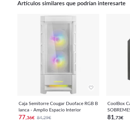
Artículos similares que podrían interesarte
Caja Semitorre Cougar Duoface RGB B
CoolBox C
lanca - Amplio Espacio Interior
SOBREMESA
USB3.0
77
81
,36
€
84,29€
,73
€