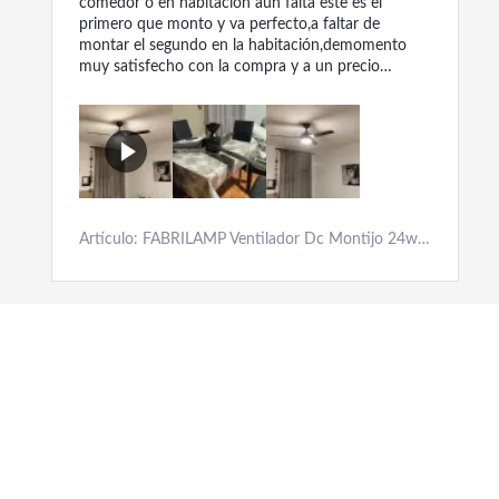
comedor o en habitación aún falta este es el
primero que monto y va perfecto,a faltar de
montar el segundo en la habitación,demomento
muy satisfecho con la compra y a un precio
insuperable,gracias
Artículo: FABRILAMP Ventilador Dc Montijo 24w Negro 3 aspas 6vel 132d 2424 Lm 3000-4000-6500k Control remoto+regulador de intensidad+temporizador+memoria