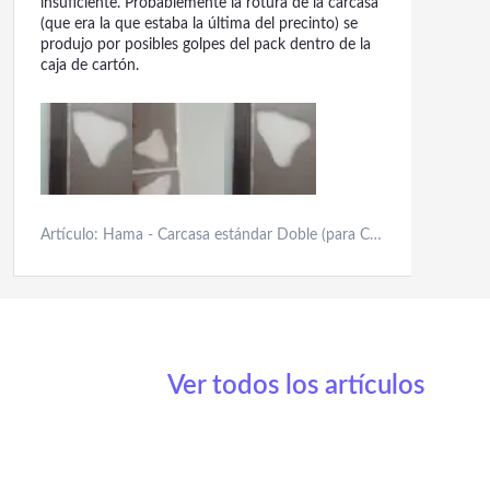
insuficiente. Probablemente la rotura de la carcasa
(que era la que estaba la última del precinto) se
produjo por posibles golpes del pack dentro de la
caja de cartón.
Artículo: Hama - Carcasa estándar Doble (para CD y Discos BLU-Ray, Funda Protectora para CD, Paquete de 5), Color Negro y Transparente
Ver todos los artículos