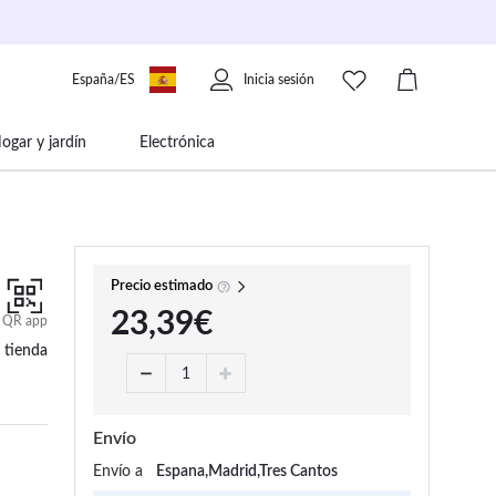
España/ES
Inicia sesión
ogar y jardín
Electrónica
 movilidad
Libros papelería y música
Precio estimado
23,39€
QR app
 tienda
Envío
Envío a
Espana,Madrid,Tres Cantos