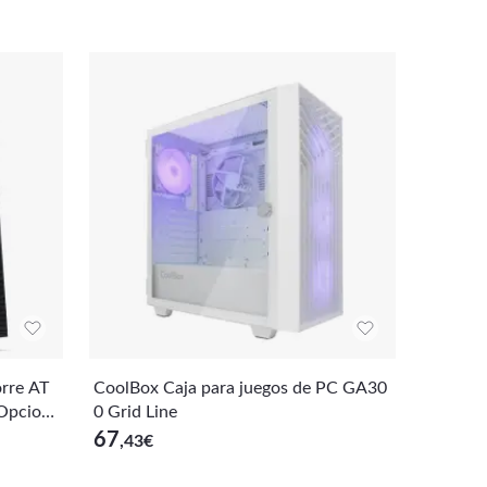
rre AT
CoolBox Caja para juegos de PC GA30
 Opcion
0 Grid Line
67
,43
€