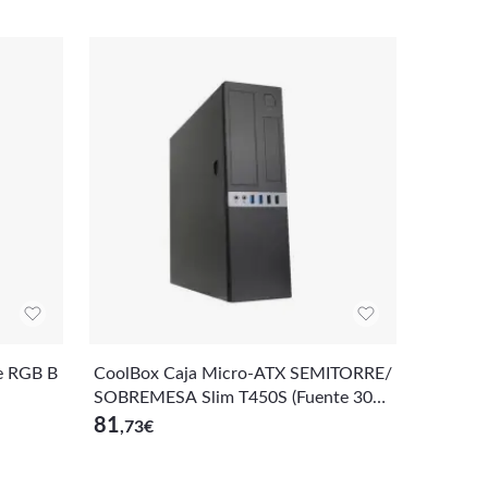
e RGB B
CoolBox Caja Micro-ATX SEMITORRE/
SOBREMESA Slim T450S (Fuente 300)
USB3.0
81
,73
€