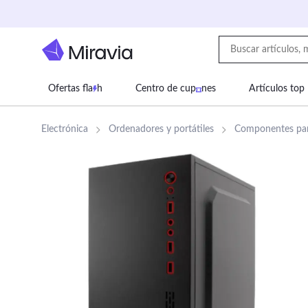
Ofertas fla
h
Centro de cup
nes
Artículos top
Supermercado
Juguetes
Deportes
Eq
Electrónica
Ordenadores y portátiles
Componentes par