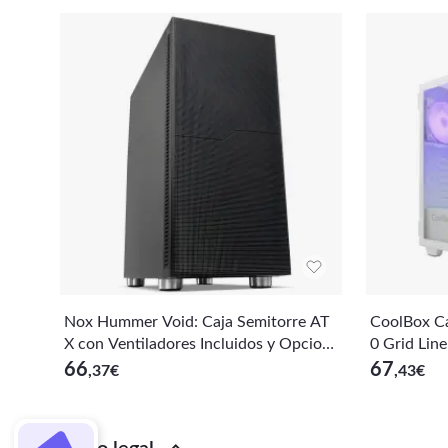
Nox Hummer Void: Caja Semitorre AT
CoolBox Ca
X con Ventiladores Incluidos y Opcion
0 Grid Line
es de Almacenamiento
66
67
,37
€
,43
€