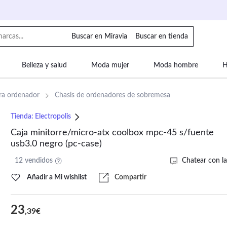
Buscar en Miravia
Buscar en tienda
Belleza y salud
Moda mujer
Moda hombre
H
uipaje
Mascotas
Bebé
Moda infantil
Motor y
a ordenador
Chasis de ordenadores de sobremesa
Tienda:
Electropolis
Caja minitorre/micro-atx coolbox mpc-45 s/fuente
usb3.0 negro (pc-case)
12 vendidos
Chatear con la
Añadir a Mi wishlist
Compartir
23
,39€