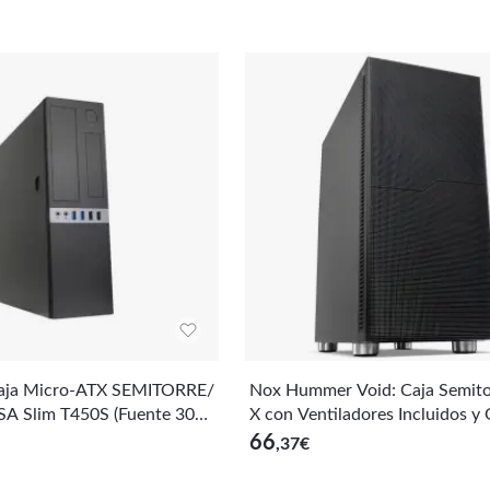
aja Micro-ATX SEMITORRE/
Nox Hummer Void: Caja Semito
 Slim T450S (Fuente 300)
X con Ventiladores Incluidos y
es de Almacenamiento
66
,37
€