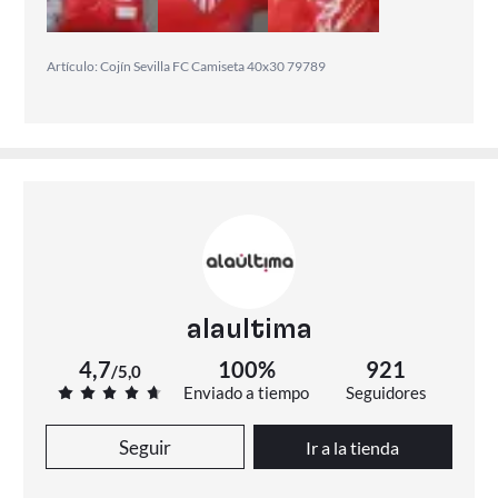
Artículo: Cojín Sevilla FC Camiseta 40x30 79789
alaultima
4,7
100%
921
/
5,0
Enviado a tiempo
Seguidores
Seguir
Ir a la tienda