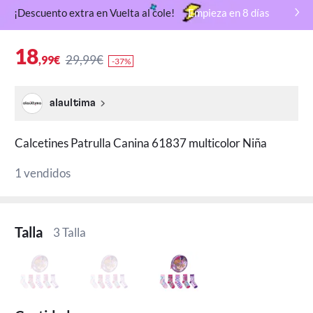
¡Descuento extra en Vuelta al cole!
Empieza en
8
días
18
29,99€
,99€
-37%
alaultima
Calcetines Patrulla Canina 61837 multicolor Niña
1 vendidos
Talla
3 Talla