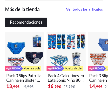
Más de la tienda
Ver todos los artículos
Recomendaciones
Vuelta al cole
Vuelta al cole
V
Pack 3 Slips Patrulla
Pack 4 Calcetines en
Pack 3 Slip
Canina en Blister Ni
Lata Sonic Niño 802
Canina en 
ño 80243
67
ño 84864
13
16
14
,99
€
19,99€
,99
€
25,99€
,99
€
2