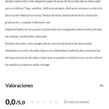
Amplia aplicación: este elegante juego de joyas de diosa dorada es adecuado
para combinar Toga, vestidos, disfraces griegos, disfraces romanos y más es la
decoración ideal para novias, fiestas de diosa, fiestas de historia, fiestas de
graduación, cosplay, Halloween, etc.
Material fiable: la corona de hoja dorada y los manguitos están hechos de tela
de calidad, reutilizable y delicado.
Diseños dorados: estos juegos de accesorios de joyería de diosa están
diseñados en color dorado clásico con elementos tradicionales como forma
de hojas de laurel, doradas y más, que se pueden combinar con varios colores
de vestidos y trajes en estilo vintage.
Valoraciones
0,0
/
5,0
(
0 valoraciones
)