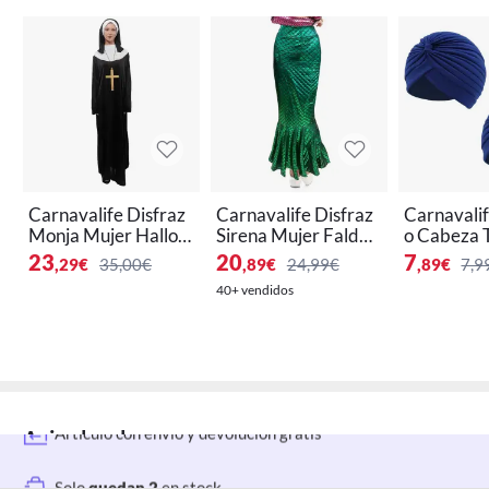
Carnavalife Disfraz
Carnavalife Disfraz
Carnavalif
Monja Mujer Hallow
Sirena Mujer Falda
o Cabeza 
een Cosplay Fiestas
Larga de Cola de Sir
Africano 
23
20
7
,29
€
35,00€
,89
€
24,99€
,89
€
7,9
ena Princesa Talla Ú
ológico In
40+ vendidos
nica
a de Sol Fe
age
Artículo con envío y devolución gratis
Aviso legal
Solo
quedan 2
en stock