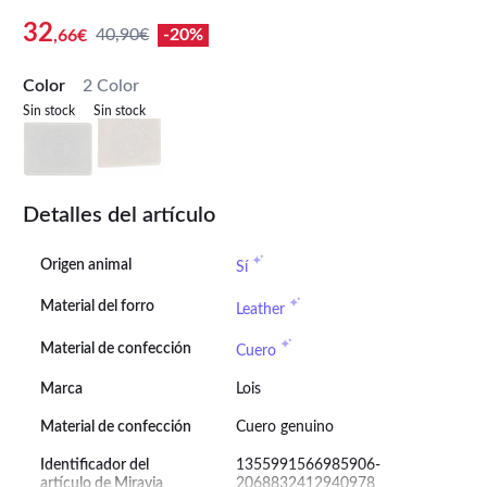
32
40,90€
-20%
,66€
Color
2 Color
Sin stock
Sin stock
Detalles del artículo
Origen animal
Sí
Material del forro
Leather
Material de confección
Cuero
Marca
Lois
Material de confección
Cuero genuino
Identificador del
1355991566985906-
artículo de Miravia
2068832412940978