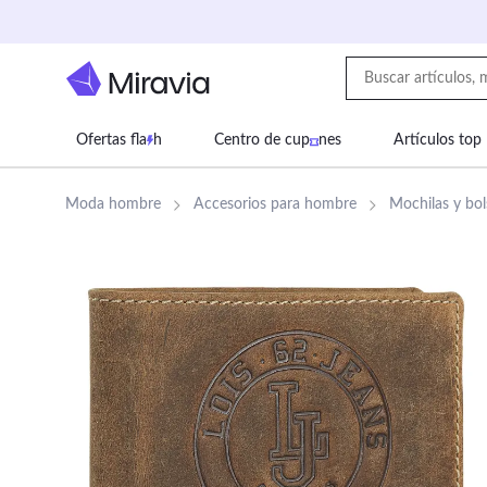
Ofertas fla
h
Centro de cup
nes
Artículos top
Supermercado
Juguetes
Deportes
Eq
Moda hombre
Accesorios para hombre
Mochilas y bo