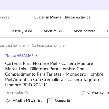
Buscar en Miravia
Buscar en tienda
Belleza y salud
Moda mujer
Moda hombre
H
uipaje
Mascotas
Bebé
Moda infantil
Motor y
lsas para hombre
Carteras para hombre
Tienda:
ARSAMAR
Carteras Para Hombre Piel - Cartera Hombre
Marca Lois - Billeteras Para Hombre Con
Compartimento Para Tarjetas - Monedero Hombre
Piel Autentica Con Cremallera - Cartera Tarjetero
Hombre RFID 203111
6 vendidos
Chatear con la
Añadir a Mi wishlist
Compartir