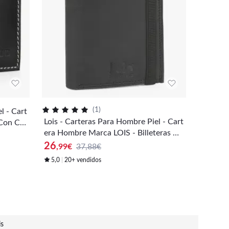
(
1
)
l - Cart
Lois - C
Lois - Carteras Para Hombre Piel - Cart
 Con Co
era Hom
era Hombre Marca LOIS - Billeteras Co
onedero
n Compa
24
,99
€
n Compartimento Para Tarjetas - Mone
 Tarjete
26
dero Pi
,99
€
37,88€
dero Piel Autentica Con Cremallera - T
arjeter
5,0
20+ vendidos
arjetero RFID 206920
is