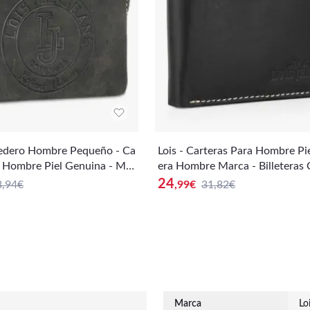
nedero Hombre Pequeño - Ca
Lois - Carteras Para Hombre Pie
a Hombre Piel Genuina - Mo
era Hombre Marca - Billeteras
er - Billeteras Para Hombr
mpartimento Para Tarjetas - M
24
3,94€
,99
€
31,82€
 Tarjetero Hombre Con Llave
Piel Autentica Con Cremallera -
o - Cartera Hombre Con RFI
ro RFID 207086
Marca
Lo