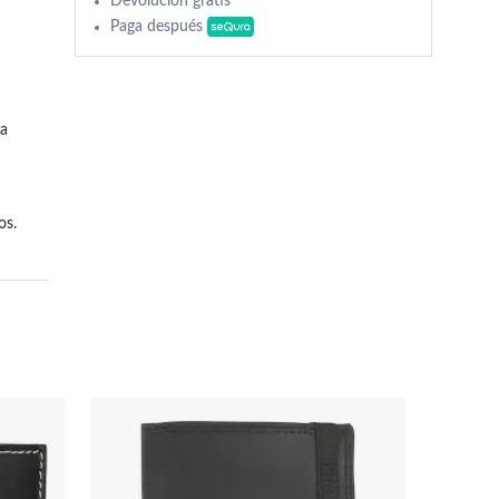
Devolución gratis
Paga después
a 
os.
.