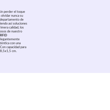
in perder el toque
n olvidar nunca su
el departamento de
ciendo así soluciones
mera calidad, los
llosos de nuestro
RFID
r elegantemente
uténtica con una
. Con capacidad para
8,5x1,5 cm.