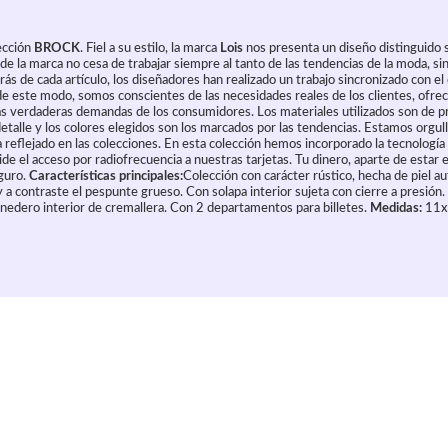
ección
BROCK
. Fiel a su estilo, la marca
Lois
nos presenta un diseño distinguido s
n de la marca no cesa de trabajar siempre al tanto de las tendencias de la moda, si
rás de cada artículo, los diseñadores han realizado un trabajo sincronizado con 
 de este modo, somos conscientes de las necesidades reales de los clientes, ofre
s verdaderas demandas de los consumidores. Los materiales utilizados son de pri
detalle y los colores elegidos son los marcados por las tendencias. Estamos orgu
 reflejado en las colecciones. En esta colección hemos incorporado la tecnología
ide el acceso por radiofrecuencia a nuestras tarjetas. Tu dinero, aparte de esta
guro.
Características principales:
Colección con carácter rústico, hecha de piel a
 a contraste el pespunte grueso. Con solapa interior sujeta con cierre a presión
nedero interior de cremallera. Con 2 departamentos para billetes.
Medidas:
11x
culo