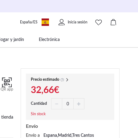
España/ES
Inicia sesión
ogar y jardín
Electrónica
 movilidad
Libros papelería y música
Precio estimado
32,66€
QR app
Cantidad
Sin stock
 tienda
Envío
Envío a
Espana,Madrid,Tres Cantos