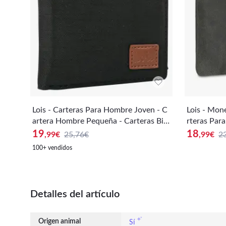
Lois - Carteras Para Hombre Joven - C
Lois - Mo
artera Hombre Pequeña - Carteras Bill
rteras Par
eteras Para Hombre - Cartera Tarjetero
nedero Muj
19
18
,99
€
25,76€
,99
€
2
Hombre - Billetera Hombre Protección
e. Cartera
100+ vendidos
RFID 203606
ro Incluid
D 203102
Detalles del artículo
Origen animal
Sí