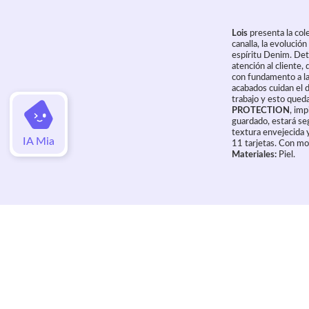
Lois
presenta la col
canalla, la evolució
espíritu Denim. Det
atención al cliente,
con fundamento a la
acabados cuidan el 
trabajo y esto queda
PROTECTION
, imp
guardado, estará se
textura envejecida y
IA Mia
11 tarjetas. Con mo
Materiales:
Piel.
Valoraciones
Aún no hay valoraciones de este artí