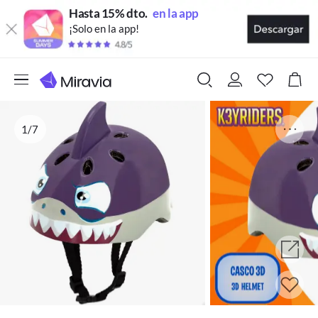
Hasta 15% dto.
en la app
¡Solo en la app!
1/7