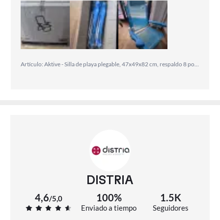
Artículo: Aktive - Silla de playa plegable, 47x49x82 cm, respaldo 8 posiciones, aluminio y textileno, asiento bajo, incluye cojín acolchado, sin tubo delantero, asa de transporte, silla reclinable de playa, multiposición, silla playa plegable ligera
DISTRIA
4,6
100%
1.5K
/
5,0
Enviado a tiempo
Seguidores