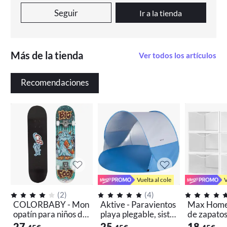
Seguir
Ir a la tienda
Más de la tienda
Ver todos los artículos
Recomendaciones
Vuelta al cole
V
(
2
)
(
4
)
COLORBABY - Mon
Aktive - Paravientos
Max Home 
opatín para niños dis
playa plegable, siste
de zapatos
eño Big Foot o Retro
ma pop up, color azu
entes, apil
27
25
18