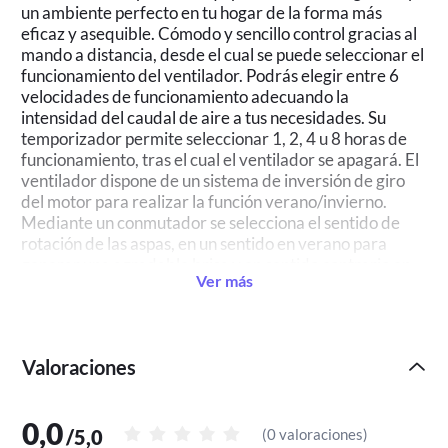
un ambiente perfecto en tu hogar de la forma más
eficaz y asequible. Cómodo y sencillo control gracias al
mando a distancia, desde el cual se puede seleccionar el
funcionamiento del ventilador. Podrás elegir entre 6
velocidades de funcionamiento adecuando la
intensidad del caudal de aire a tus necesidades. Su
temporizador permite seleccionar 1, 2, 4 u 8 horas de
funcionamiento, tras el cual el ventilador se apagará. El
ventilador dispone de un sistema de inversión de giro
del motor para realizar la función verano/invierno.
Mediante un conmutador se selecciona el sentido de
rotación de las aspas, en un sentido en verano para
generar una agradable brisa y en sentido contrario en
Ver más
invierno para impulsar el aire caliente concentrado en el
techo hacia el suelo, perfecto para complementar tu
sistema de calefacción. Contrólalo desde el mando.
Incluye función de brisa natural, es decir, una vez
Valoraciones
seleccionada una velocidad el ventilador es capaz de
adaptar la ventilación a dicha velocidad teniendo en
cuenta su entorno. Se consigue una ventilación más
0,0
suave y cómoda.
/
5,0
(
0 valoraciones
)