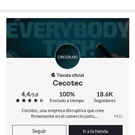
Tienda oficial
Cecotec
4,4
100%
18.6K
/
5,0
Enviado a tiempo
Seguidores
Cecotec, una empresa disruptiva que cree 
firmemente en el comercio justo.

Más
Nuestra Visión: Llevar la revolución tecnológica a 
Seguir
Ir a la tienda