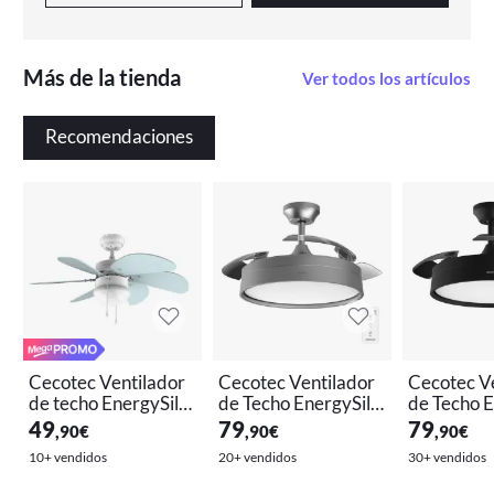
Más de la tienda
Ver todos los artículos
Recomendaciones
Cecotec Ventilador
Cecotec Ventilador
Cecotec V
de techo EnergySile
de Techo EnergySile
de Techo E
nce 3600 Vision Sky.
nce Aero 4200 Invisi
nce Aero 4
49
79
79
,90
€
,90
€
,90
€
50 W, Diámetro 92 c
ble Steel
ble Black
10+ vendidos
20+ vendidos
30+ vendidos
m, Lámpara, 3 Veloc
idades, 6 Aspas reve