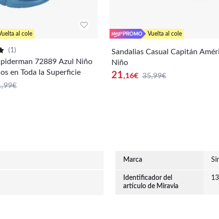
Vuelta al cole
Vuelta al cole
(
1
)
Sandalias Casual Capitán Amér
Spiderman 72889 Azul Niño
Niño
os en Toda la Superficie
21
,16
€
35,99€
1,99€
Marca
Si
Identificador del
13
artículo de Miravia