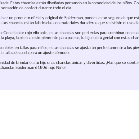
zada: Estas chanclas están diseñadas pensando en la comodidad de los niños. Co
a sensación de confort durante todo el día.
Al ser un producto oficial y original de Spiderman, puedes estar seguro de que e
 Estas chanclas están fabricadas con materiales duraderos que resistirán el uso dia
no: Con el color rojo vibrante, estas chanclas son perfectas para combinar con cu
la playa, la piscina o simplemente para pasear, tu hijo lucirá genial con estas chan
sponibles en tallas para niños, estas chanclas se ajustarán perfectamente a los pies
la talla adecuada para un ajuste cómodo.
nidad de brindarle a tu hijo unas chanclas únicas y divertidas. ¡Haz que se sient
 Chanclas Spiderman 61806 rojo Niño!
culo