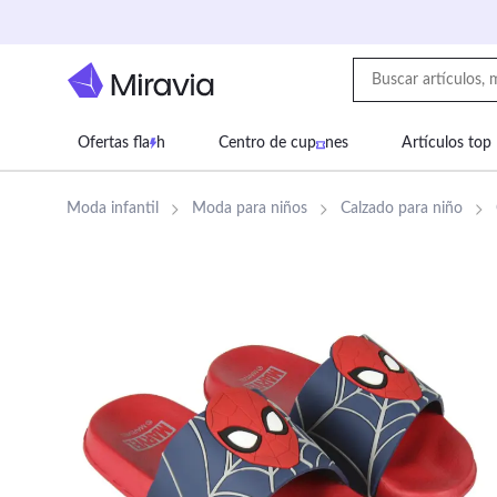
Ofertas fla
h
Centro de cup
nes
Artículos top
Supermercado
Juguetes
Deportes
Eq
Moda infantil
Moda para niños
Calzado para niño