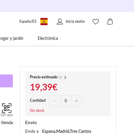
España/ES
Inicia sesión
ogar y jardín
Electrónica
 movilidad
Libros papelería y música
Precio estimado
19,39€
Cantidad
Sin stock
QR app
Envío
 tienda
Envío a
Espana,Madrid,Tres Cantos