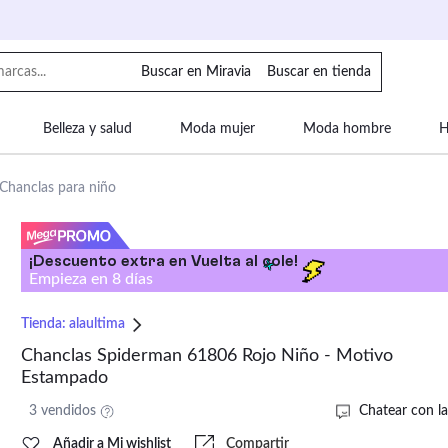
Buscar en Miravia
Buscar en tienda
Belleza y salud
Moda mujer
Moda hombre
H
uipaje
Mascotas
Bebé
Moda infantil
Motor y
Chanclas para niño
¡Descuento extra en Vuelta al cole!
Empieza en
8
días
Tienda:
alaultima
Chanclas Spiderman 61806 Rojo Niño - Motivo
Estampado
3 vendidos
Chatear con la
Añadir a Mi wishlist
Compartir