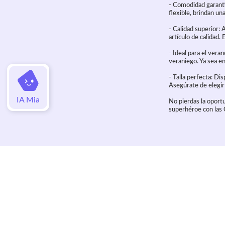
- Comodidad garanti
flexible, brindan un
- Calidad superior: 
artículo de calidad.
- Ideal para el vera
veraniego. Ya sea en 
- Talla perfecta: Di
Asegúrate de elegir 
IA Mia
No pierdas la oportu
superhéroe con las
Valoraciones
Aún no hay valoraciones de este artí