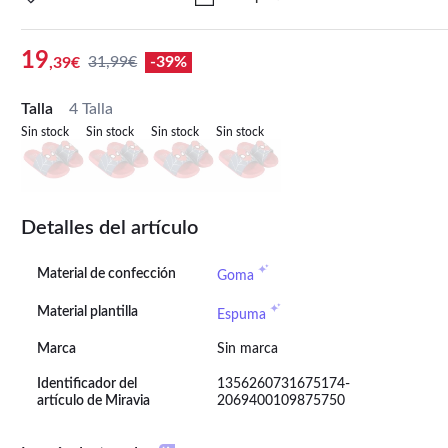
19
31,99€
-39%
,39€
Talla
4 Talla
Sin stock
Sin stock
Sin stock
Sin stock
Detalles del artículo
Material de confección
Goma
Material plantilla
Espuma
Marca
Sin marca
Identificador del
1356260731675174-
artículo de Miravia
2069400109875750