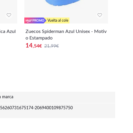
Vuelta al cole
ica Azul
Zuecos Spiderman Azul Unisex - Motiv
Zuecos 
o Estampado
Producto
14
,54
€
21,99€
13
,99
€
n marca
56260731675174-2069400109875750