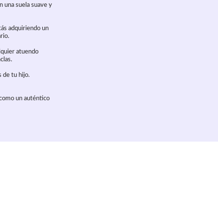
n una suela suave y
stás adquiriendo un
rio.
alquier atuendo
clas.
 de tu hijo.
a como un auténtico