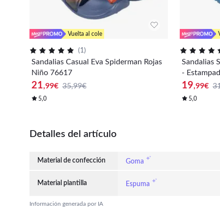
Vuelta al cole
(
1
)
Sandalias Casual Eva Spiderman Rojas
Sandalias 
Niño 76617
- Estampad
21
19
,99
€
35,99€
,99
€
3
5,0
5,0
Detalles del artículo
Material de confección
Goma
Material plantilla
Espuma
Información generada por IA