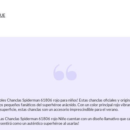
 UE
íbles Chanclas Spiderman 61806 rojo para niños! Estas chanclas oficiales y origi
los pequeños fanáticos del superhéroe arácnido. Con un color principal rojo vibr
uperficie, estas chanclas son un accesorio imprescindible para el verano.
 Las Chanclas Spiderman 61806 rojo Niño cuentan con un diseño llamativo que ca
e sentirá como un auténtico superhéroe al usarlas!