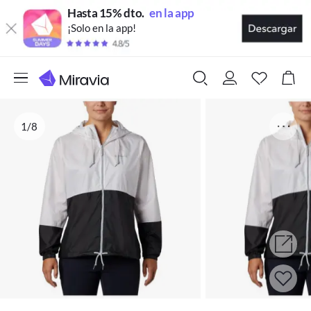
Hasta 15% dto.
en la app
¡Solo en la app!
1/8