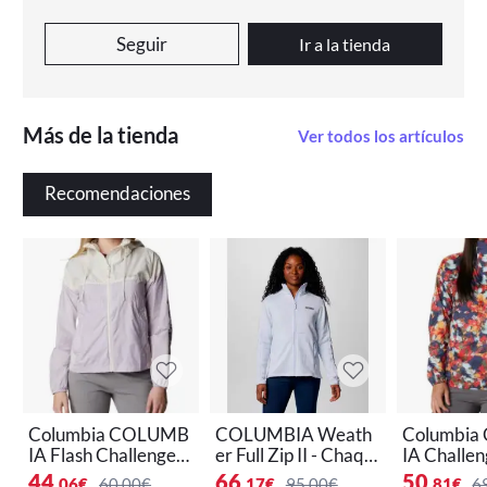
Seguir
Ir a la tienda
Más de la tienda
Ver todos los artículos
Recomendaciones
Columbia COLUMB
COLUMBIA Weath
Columbi
IA Flash Challenger
er Full Zip II - Chaqu
IA Challen
- Cortavientos para
eta polar
avientos p
44
66
50
,06
€
60,00€
,17
€
95,00€
,81
€
6