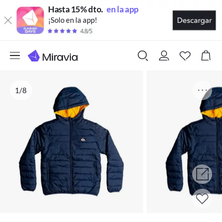
Hasta 15% dto.
en la app
¡Solo en la app!
1/8