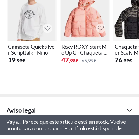
Camiseta Quicksilve
Roxy ROXY Start M
Chaqueta 
r Scripttalk - Niño
e Up G - Chaqueta A
er Scaly M
colchada para Niño -
ño
19
47
76
,99
€
,98
€
65,99€
,99
€
100% Poliéster
Aviso legal
Vaya... Parece que este artículo está sin stock. Vuelve
pronto para comprobar si el artículo está disponible