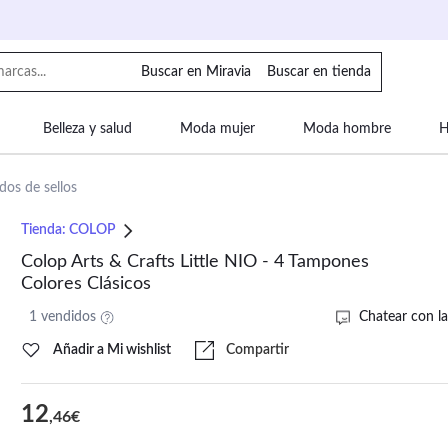
Buscar en Miravia
Buscar en tienda
Belleza y salud
Moda mujer
Moda hombre
H
uipaje
Mascotas
Bebé
Moda infantil
Motor y
dos de sellos
Tienda:
COLOP
Colop Arts & Crafts Little NIO - 4 Tampones
Colores Clásicos
1 vendidos
Chatear con la
Añadir a Mi wishlist
Compartir
12
,46€