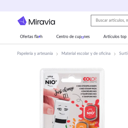
Ofertas fla
h
Centro de cup
nes
Artículos top
Supermercado
Juguetes
Deportes
Eq
Papelería y artesanía
Material escolar y de oficina
Surti