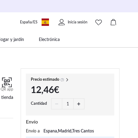
España/ES
Inicia sesión
ogar y jardín
Electrónica
 movilidad
Libros papelería y música
Precio estimado
12,46€
QR app
 tienda
Cantidad
Envío
Envío a
Espana,Madrid,Tres Cantos