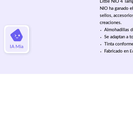
Little NIO 4 Tam
NIO ha ganado el
sellos, accesorio
creaciones.
Almohadillas d
Se adaptan a t
Tinta conform
IA Mia
Fabricado en
E
Valoraciones
Aún no hay valoraciones de este artí