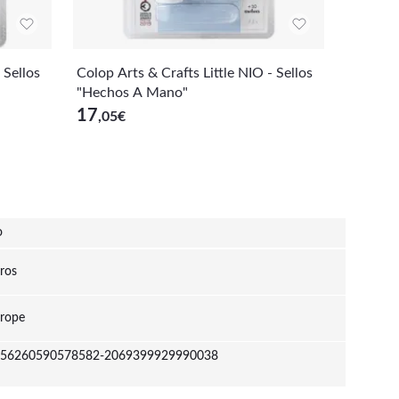
 Sellos
Colop Arts & Crafts Little NIO - Sellos
Colop Ar
"Hechos A Mano"
de Amo
17
15
,05
€
,35
€
o
ros
rope
56260590578582-2069399929990038