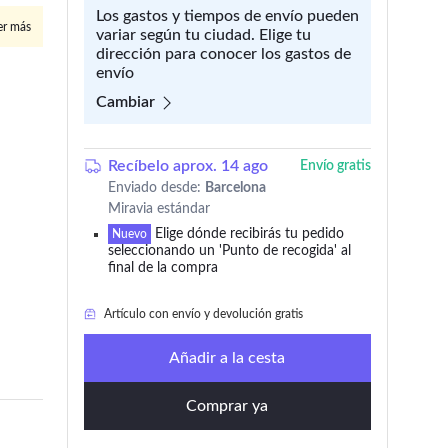
Los gastos y tiempos de envío pueden
er más
variar según tu ciudad. Elige tu
dirección para conocer los gastos de
envío
Cambiar
Recíbelo aprox. 14 ago
Envío gratis
Enviado desde:
Barcelona
Miravia estándar
Elige dónde recibirás tu pedido
Artículo con envío y devolución gratis
Nuevo
seleccionando un 'Punto de recogida' al
final de la compra
Solo
quedan 11
en stock
Artículo con envío y devolución gratis
Añadir a la cesta
Comprar ya