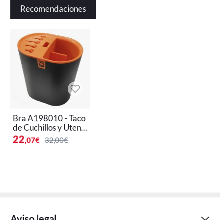
disfrutar de todos los beneficios que este accesorio
Recomendaciones
tiene para ofrecerte!
Bra A198010 - Taco
de Cuchillos y Utensi
lios de Cocina de Alt
22
,07
€
32,00€
a Calidad
Aviso legal