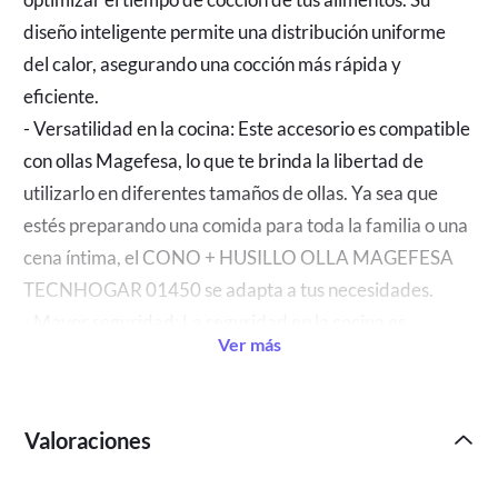
diseño inteligente permite una distribución uniforme
del calor, asegurando una cocción más rápida y
eficiente.
- Versatilidad en la cocina: Este accesorio es compatible
con ollas Magefesa, lo que te brinda la libertad de
utilizarlo en diferentes tamaños de ollas. Ya sea que
estés preparando una comida para toda la familia o una
cena íntima, el CONO + HUSILLO OLLA MAGEFESA
TECNHOGAR 01450 se adapta a tus necesidades.
- Mayor seguridad: La seguridad en la cocina es
Ver más
primordial, y con el CONO + HUSILLO OLLA
MAGEFESA TECNHOGAR 01450 puedes estar
tranquilo. Su diseño ergonómico y resistente al calor te
Valoraciones
brinda un agarre seguro y cómodo, evitando posibles
accidentes.