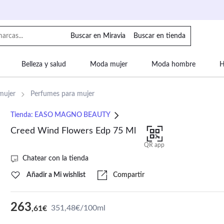
Buscar en Miravia
Buscar en tienda
Belleza y salud
Moda mujer
Moda hombre
H
uipaje
Mascotas
Bebé
Moda infantil
Motor y
mujer
Perfumes para mujer
Tienda:
EASO MAGNO BEAUTY
Creed Wind Flowers Edp 75 Ml
QR app
Chatear con la tienda
Añadir a Mi wishlist
Compartir
263
351,48€/100ml
,61€