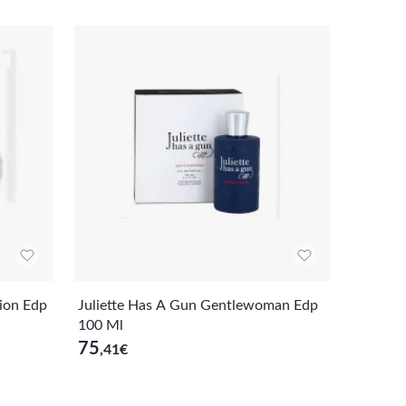
ion Edp
Juliette Has A Gun Gentlewoman Edp
Elie Sa
100 Ml
Ml
75
49
,41
€
,60
€