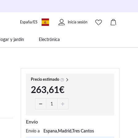
España/ES
Inicia sesión
ogar y jardín
Electrónica
 movilidad
Libros papelería y música
Precio estimado
263,61€
Envío
Envío a
Espana,Madrid,Tres Cantos