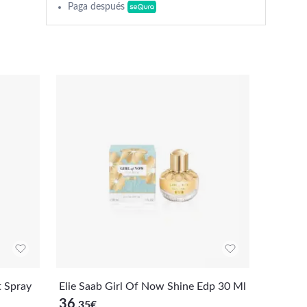
Paga después
t Spray
Elie Saab Girl Of Now Shine Edp 30 Ml
Gres Ca
36
18
,35
€
,52
€