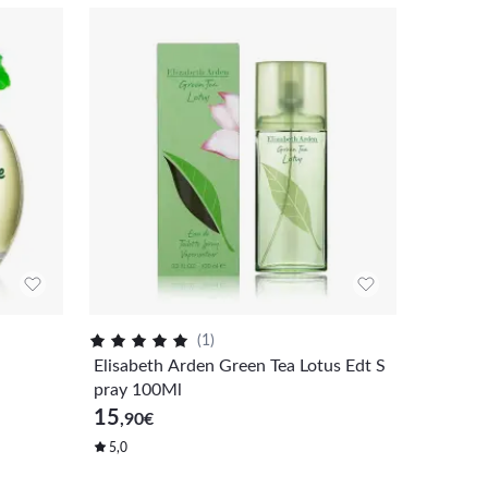
(
1
)
Elisabeth Arden Green Tea Lotus Edt S
Montibe
pray 100Ml
- Espum
15
,90
€
13
,65
€
5,0
5,0
20