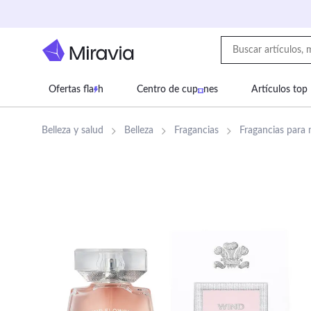
Ofertas fla
h
Centro de cup
nes
Artículos top
Supermercado
Juguetes
Deportes
Eq
Belleza y salud
Belleza
Fragancias
Fragancias para 