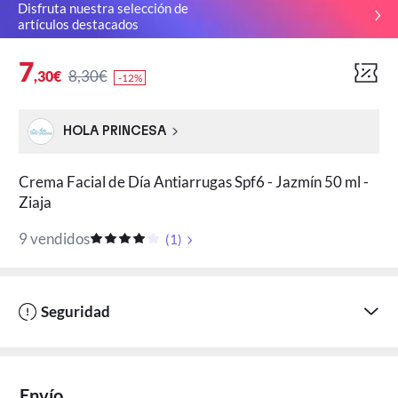
Disfruta nuestra selección de
artículos destacados
7
8,30€
,30€
-12%
HOLA PRINCESA
Crema Facial de Día Antiarrugas Spf6 - Jazmín 50 ml -
Ziaja
9 vendidos
(
1
)
Seguridad
Envío