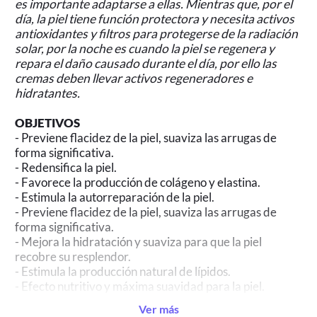
es importante adaptarse a ellas. Mientras que, por el
día, la piel tiene función protectora y necesita activos
antioxidantes y filtros para protegerse de la radiación
solar, por la noche es cuando la piel se regenera y
repara el daño causado durante el día, por ello las
cremas deben llevar activos regeneradores e
hidratantes.
OBJETIVOS
- Previene flacidez de la piel, suaviza las arrugas de
forma significativa.
- Redensifica la piel.
- Favorece la producción de colágeno y elastina.
- Estimula la autorreparación de la piel.
- Previene flacidez de la piel, suaviza las arrugas de
forma significativa.
- Mejora la hidratación y suaviza para que la piel
recobre su resplendor.
- Estimula la producción natural de lípidos.
- Efecto nutritivo y máxima suavidad para la piel.
Ingredientes activos
Ver más
- Microcolágeno, genisteína, calcio, ácido hialurónico,