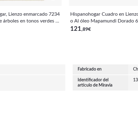
ar, Lienzo enmarcado 7234
Hispanohogar Cuadro en Lienz
e árboles en tonos verdes c
o Al óleo Mapamundi Dorado 
 dorados 92x62cm
3 Cm
121
,89
€
Fabricado en
Ch
Identificador del
13
artículo de Miravia