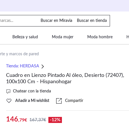
Buscar en Miravia
Buscar en tienda
Belleza y salud
Moda mujer
Moda hombre
H
uipaje
Mascotas
Bebé
Moda infantil
Motor y
rte y marcos de pared
Tienda:
HERDASA
Cuadro en Lienzo Pintado Al óleo, Desierto (72407),
100x100 Cm - Hispanohogar
Chatear con la tienda
Añadir a Mi wishlist
Compartir
146
167,37€
-12%
,79€