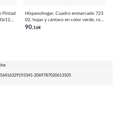
o Pintad
Hispanohogar, Cuadro enmarcado 723
Hispano
60x120x
02, hojas y cántaro en color verde, rojo
zo Mar 
y dorado 91x61cm
de Pare
90
71
,16
€
,08
€
ina
56416329193345-2069787020613505