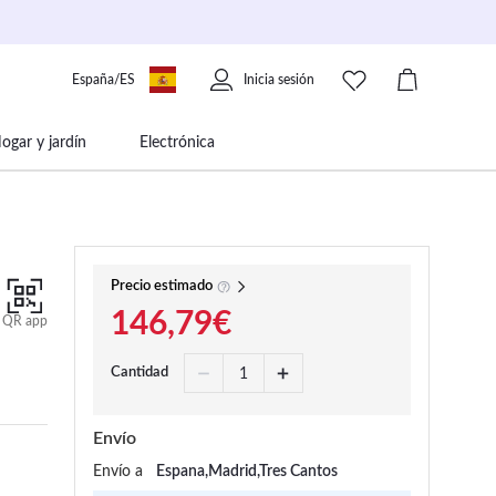
España/ES
Inicia sesión
ogar y jardín
Electrónica
 movilidad
Libros papelería y música
Precio estimado
146,79€
QR app
Cantidad
Envío
Envío a
Espana,Madrid,Tres Cantos