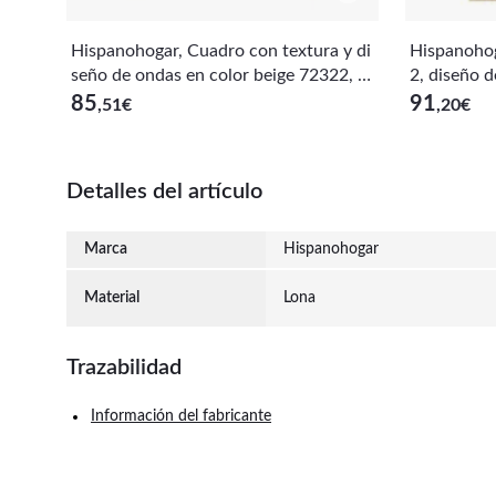
Hispanohogar, Cuadro con textura y di
Hispanohog
seño de ondas en color beige 72322, c
2, diseño d
on marco de madera 70x50cm
on toques
85
91
,51
€
,20
€
Detalles del artículo
Marca
Hispanohogar
Material
Lona
Trazabilidad
Información del fabricante