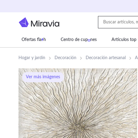
Ofertas fla
h
Centro de cup
nes
Artículos top
Supermercado
Juguetes
Deportes
Eq
Hogar y jardín
Decoración
Decoración artesanal
A
Ver más imágenes