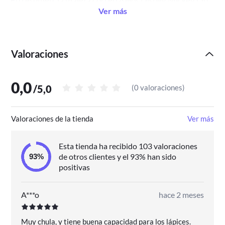
En resumen, la maleta correpasillos Disney Mickey On
Ver más
The Moon Azul es la compañera perfecta para los viajes
de tu hijo. Con su diseño encantador y sus
características funcionales, esta maleta hará que cada
Valoraciones
viaje sea una experiencia inolvidable. ¡No esperes más y
hazte con ella ahora mismo!
0,0
/
5,0
(
0 valoraciones
)
Valoraciones de la tienda
Ver más
Esta tienda ha recibido 103 valoraciones
de otros clientes y el 93% han sido
positivas
A***o
hace 2 meses
Muy chula, y tiene buena capacidad para los lápices.