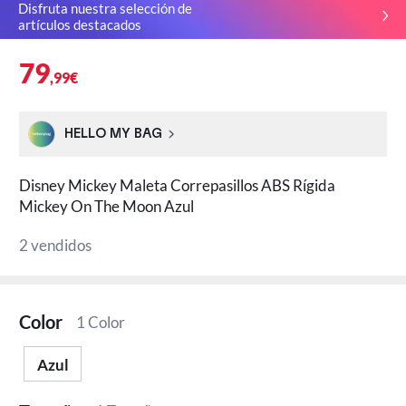
Disfruta nuestra selección de
artículos destacados
79
,99€
HELLO MY BAG
Disney Mickey Maleta Correpasillos ABS Rígida
Mickey On The Moon Azul
2 vendidos
Color
1 Color
Azul