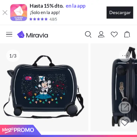
Hasta 15% dto.
en la app
¡Solo en la app!
1/3