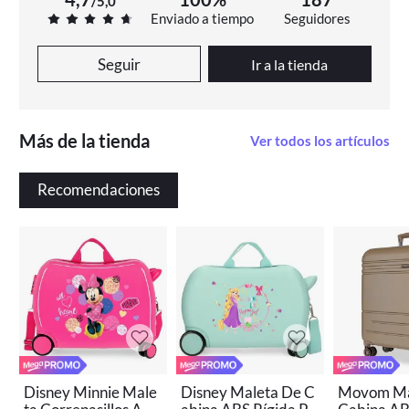
/
5,0
Enviado a tiempo
Seguidores
Seguir
Ir a la tienda
Más de la tienda
Ver todos los artículos
Recomendaciones
Disney Minnie Male
Disney Maleta De C
Movom Ma