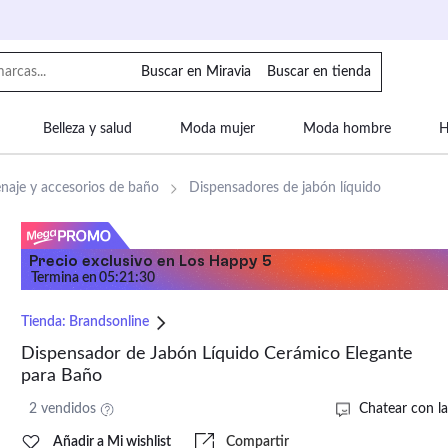
Buscar en Miravia
Buscar en tienda
Belleza y salud
Moda mujer
Moda hombre
H
uipaje
Mascotas
Bebé
Moda infantil
Motor y
naje y accesorios de baño
Dispensadores de jabón líquido
Precio exclusivo en Los Happy 5
Termina en
05
:
21
:
29
Tienda:
Brandsonline
Dispensador de Jabón Líquido Cerámico Elegante
para Baño
2 vendidos
Chatear con la
Añadir a Mi wishlist
Compartir