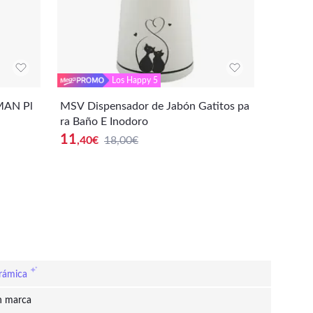
Los Happy 5
MAN Pl
MSV Dispensador de Jabón Gatitos pa
MSV Dis
ra Baño E Inodoro
sencial
11
18
,40
€
18,00€
,76
€
rámica
n marca