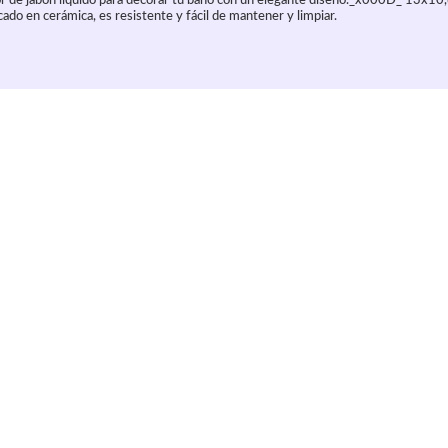
or de jabón líquido para decorar tu baño con un elegante diseño._x000D_ 13x10
do en cerámica, es resistente y fácil de mantener y limpiar.
culo
3744 valoraciones de otros clientes y el 91