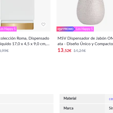
Los Happy 5
Los Happy 5
olección Roma, Dispensado
MSV Dispensador de Jabón O
líquido 17,0 x 4,5 x 9,0 cm,
ata - Diseño Único y Compacto
 Blanco
13
0,99€
,52
€
14,24€
Material
ce
Marca
Si