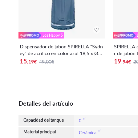
Los Happy 5
Dispensador de jabon SPIRELLA "Sydn
SPIRELLA c
ey" de acrilico en color azul 18,5 x Ø7
r de jabón 
cm
Porcelana,
15
19
,19
€
49,00€
,94
€
2
Detalles del artículo
Capacidad del tanque
0
Material principal
Cerámica