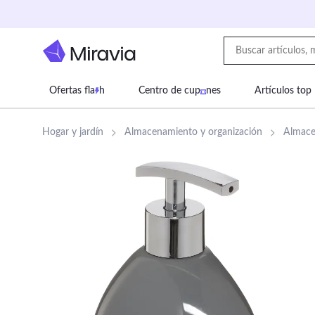
Ofertas fla
h
Centro de cup
nes
Artículos top
Supermercado
Juguetes
Deportes
Eq
Hogar y jardín
Almacenamiento y organización
Almace