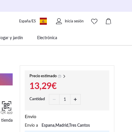
España/ES
Inicia sesión
ogar y jardín
Electrónica
 movilidad
Libros papelería y música
Precio estimado
13,29€
Cantidad
QR app
Envío
 tienda
Envío a
Espana,Madrid,Tres Cantos