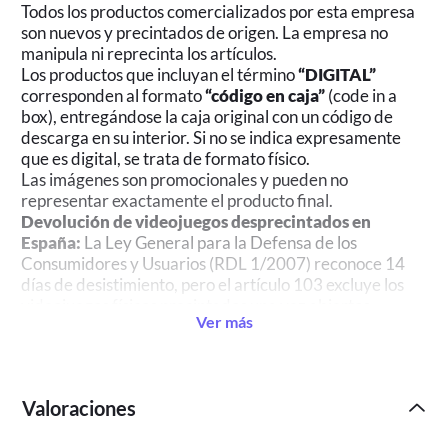
Todos los productos comercializados por esta empresa
son nuevos y precintados de origen. La empresa no
manipula ni reprecinta los artículos.
Los productos que incluyan el término
“DIGITAL”
corresponden al formato
“código en caja”
(code in a
box), entregándose la caja original con un código de
descarga en su interior. Si no se indica expresamente
que es digital, se trata de formato físico.
Las imágenes son promocionales y pueden no
representar exactamente el producto final.
Devolución de videojuegos desprecintados en
España:
La Ley General para la Defensa de los
Consumidores y Usuarios (RDL 1/2007) reconoce 14
días de desistimiento, pero el artículo 103 excluye los
videojuegos físicos precintados una vez abiertos.
Ver más
Valoraciones