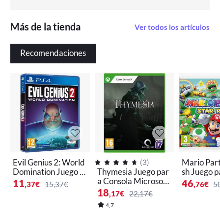
Más de la tienda
Ver todos los artículos
Recomendaciones
Evil Genius 2: World
Mario Part
(
3
)
Domination Juego p
Thymesia Juego par
sh Juego p
ara Consola Sony Pl
a Consola Microsoft
la Nintend
11
46
,37
€
15,37€
,76
€
5
ayStation 4 [PAL ES
XBOX Series X [ PAL
L ESPAÑA
18
,17
€
22,17€
PAÑA]
ESPAÑA ]
4,7