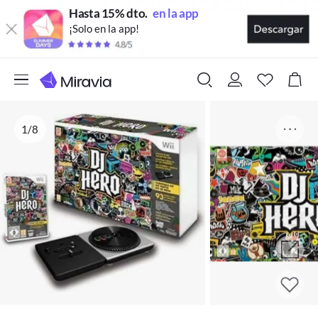
Hasta 15% dto.
en la app
¡Solo en la app!
1/8