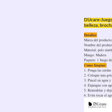
DUcare-Juego 
belleza, broc
Detalles:
Marca del producto
Nombre del producto:
Material: pelo sinté
Mango: Madera
Paquete: 1 Juego de
Cómo limpiar:
1. Ponga las cerdas 
2. Coloque una gota
3. Pincel en agua y
4. Enjuague con ag
5. Remodelar y deja
6. Evite tocar el 