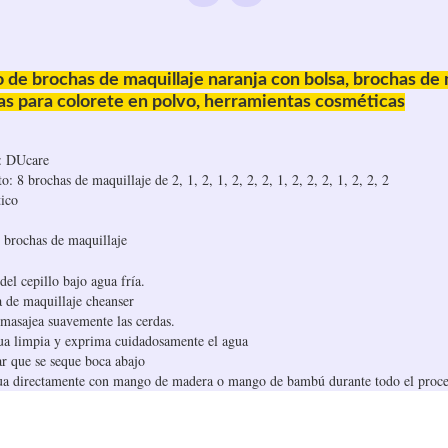
de brochas de maquillaje naranja con bolsa, brochas de 
has para colorete en polvo, herramientas cosméticas
: DUcare
 8 brochas de maquillaje de 2, 1, 2, 1, 2, 2, 2, 1, 2, 2, 2, 1, 2, 2, 2
tico
 brochas de maquillaje
del cepillo bajo agua fría.
 de maquillaje cheanser
 masajea suavemente las cerdas.
ua limpia y exprima cuidadosamente el agua
r que se seque boca abajo
agua directamente con mango de madera o mango de bambú durante todo el proce