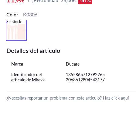
11
11,99€/unidad
36,00€
-67%
,99€
Color
K0806
Sin stock
Detalles del artículo
Marca
Ducare
Identificador del
1355865712792265-
artículo de Miravia
2068612804543177
¿Necesitas reportar un problema con este artículo?
Haz click aquí