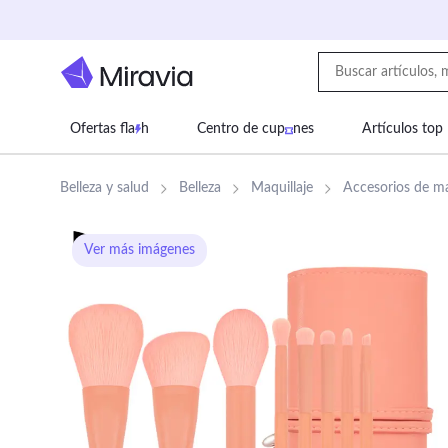
Ofertas fla
h
Centro de cup
nes
Artículos top
Supermercado
Juguetes
Deportes
Eq
Belleza y salud
Belleza
Maquillaje
Accesorios de ma
Ver más imágenes