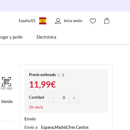
España/ES
Inicia sesión
ogar y jardín
Electrónica
 movilidad
Libros papelería y música
Precio estimado
11,99€
QR app
Cantidad
 tienda
Sin stock
Envío
Envío a
Espana,Madrid,Tres Cantos