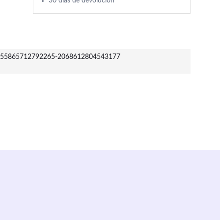
30 días de devolución
55865712792265-2068612804543177