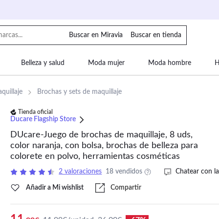
Buscar en Miravia
Buscar en tienda
Belleza y salud
Moda mujer
Moda hombre
H
uipaje
Mascotas
Bebé
Moda infantil
Motor y
quillaje
Brochas y sets de maquillaje
Tienda oficial
Ducare Flagship Store
DUcare-Juego de brochas de maquillaje, 8 uds,
color naranja, con bolsa, brochas de belleza para
colorete en polvo, herramientas cosméticas
2 valoraciones
18 vendidos
Chatear con la
Añadir a Mi wishlist
Compartir