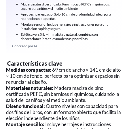
Madera natural certificada: Pino macizo PEFC sin químicos,
seguro para niños y el medio ambiente.
Aprovecha el espacio: Solo 10 cm de profundidad, ideal para
habitaciones pequeñas.
Montaje sencillo: Incluye herrajes e instrucciones para una
instalación rápida y segura.
Estética versátil: Minimalista y natural, combina con
decoraciones infantiles modernas y nórdicas.
Generado por IA
️ Características clave
Medidas compactas:
69 cm de ancho × 141 cm de alto
× 10 cm de fondo, perfecta para optimizar espacios sin
renunciar al diseño.
Materiales naturales:
Madera maciza de pino
certificada PEFC, sin barnices ni químicos, cuidando la
salud de los niños y el medio ambiente.
Diseño funcional:
Cuatro niveles con capacidad para
dos filas de libros, con un formato abierto que facilita la
elección independiente de los niños.
Montaje sencillo:
Incluye herrajes e instrucciones