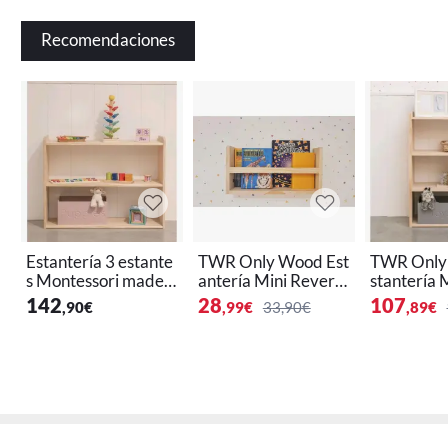
Recomendaciones
Estantería 3 estante
TWR Only Wood Est
TWR Only 
s Montessori mader
antería Mini Reversi
stantería 
a natural (Tamaño
ble Ecológica Certifi
i de Mader
142
28
107
,90
€
,99
€
33,90€
,89
€
M)
cada PEFC
de 4 Altur