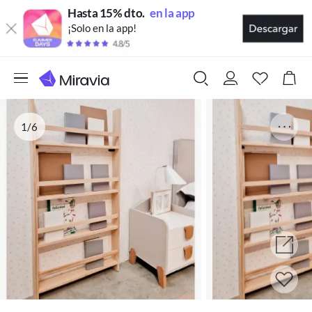
Hasta 15% dto.
en la app
¡Solo en la app!
1/6