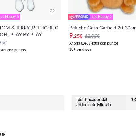
Los Happy 5
Los Happy 5
TOM & JERRY ,PELUCHE G
Peluche Gato Garfield 20-30c
ON,-PLAY BY PLAY
9
,25
€
12,95€
95€
Ahorra 0,46€ extra con puntos
10+ vendidos
extra con puntos
Identificador del
13
artículo de Miravia
 UE