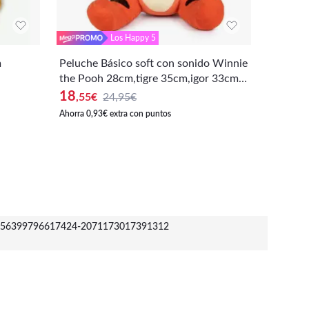
Los Happy 5
m
Peluche Básico soft con sonido Winnie
Stitch 
the Pooh 28cm,tigre 35cm,igor 33cm,p
Disney,
ig 44cm -Disney
s para n
18
16
,55
€
24,95€
,99
€
Ahorra 0,93€ extra con puntos
Ahorra 0,8
56399796617424-2071173017391312