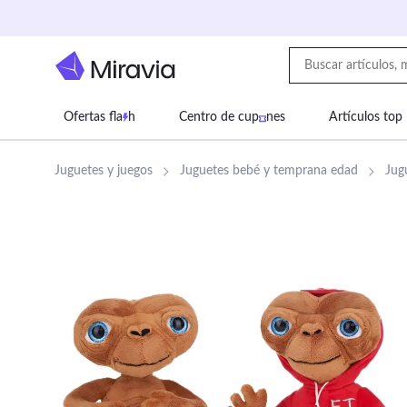
Ofertas fla
h
Centro de cup
nes
Artículos top
Supermercado
Juguetes
Deportes
Eq
Juguetes y juegos
Juguetes bebé y temprana edad
Jug