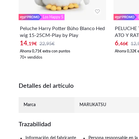
Los Happy 5
Peluche Harry Potter Búho Blanco Hed
PELUCHE 
wig 15-25CM-Play by Play
ATO Y RAT
14
6
,19
€
22,95€
,46
€
12,
Ahorra 0,71€ extra con puntos
Ahorra 0,32€ 
70+ vendidos
Detalles del artículo
Marca
MARUKATSU
Trazabilidad
Información del fabricante
Persona responsable en la