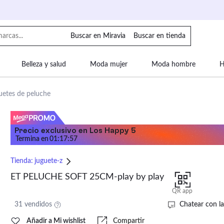
Buscar en Miravia
Buscar en tienda
Belleza y salud
Moda mujer
Moda hombre
H
uipaje
Mascotas
Bebé
Moda infantil
Motor y
uetes de peluche
Precio exclusivo en Los Happy 5
Termina en
01
:
17
:
55
Tienda:
juguete-z
ET PELUCHE SOFT 25CM-play by play
QR app
31 vendidos
Chatear con la
Añadir a Mi wishlist
Compartir