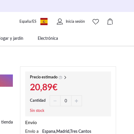
España/ES
Inicia sesión
ogar y jardín
Electrónica
 movilidad
Libros papelería y música
Precio estimado
20,89€
Cantidad
Sin stock
 tienda
Envío
Envío a
Espana,Madrid,Tres Cantos