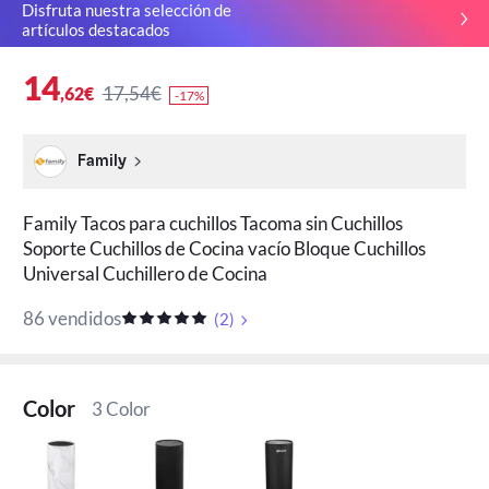
Disfruta nuestra selección de
artículos destacados
14
17,54€
,62€
-17%
Family
Family Tacos para cuchillos Tacoma sin Cuchillos
Soporte Cuchillos de Cocina vacío Bloque Cuchillos
Universal Cuchillero de Cocina
86 vendidos
(
2
)
Color
3 Color