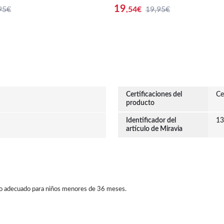
 Coleccionables Para Exhibi
8 - Original - Figuras Miniaturas Colec
19
95€
,54
€
19,95€
 De Regalo - Mercancía Ofici
cionables Para Exhibición - Ide
es Para Niños - Fans
galo - Mercancía Oficial - Jugu
a Niños - Fans
Certificaciones del
Ce
producto
Identificador del
13
artículo de Miravia
o adecuado para niños menores de 36 meses.