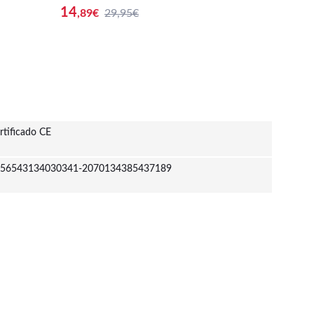
a - Original - Figuras Miniaturas Colec
nal - F
14
9
,89
€
29,95€
,44
€
a De Re
cionables Para Exhibición - Idea De Re
s Para 
etes Par
galo - Mercancía Oficial - Juguetes Par
rcancía 
a Niños - Fans
Fans
rtificado CE
56543134030341-2070134385437189