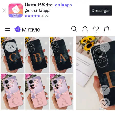
Hasta 15% dto.
en la app
¡Solo en la app!
1/6