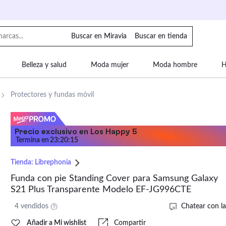
Buscar en Miravia
Buscar en tienda
Belleza y salud
Moda mujer
Moda hombre
H
uipaje
Mascotas
Bebé
Moda infantil
Motor y
Protectores y fundas móvil
Precio exclusivo en Los Happy 5
Termina en
23
:
20
:
15
Tienda:
Librephonia
Funda con pie Standing Cover para Samsung Galaxy
S21 Plus Transparente Modelo EF-JG996CTE
4 vendidos
Chatear con la
Añadir a Mi wishlist
Compartir