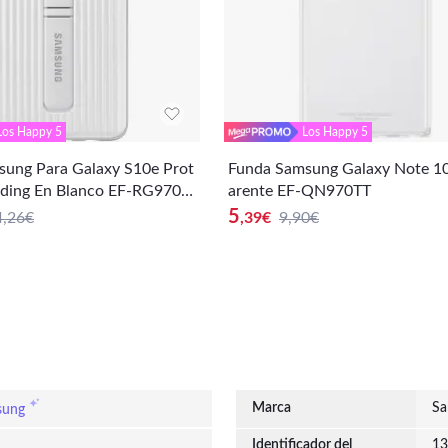
Los Happy 5
Los Happy 5
ung Para Galaxy S10e Prot
Funda Samsung Galaxy Note 10
nding En Blanco EF-RG970C
arente EF-QN970TT
5
4,26€
,39
€
9,90€
Marca
Sa
sung
Identificador del
13