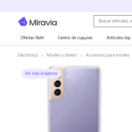
Ofertas fla
h
Centro de cup
nes
Artículos top
Supermercado
Juguetes
Deportes
Eq
Electrónica
Móviles y tablets
Accesorios para móviles
Ver más imágenes