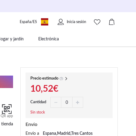
España/ES
Inicia sesión
ogar y jardín
Electrónica
 movilidad
Libros papelería y música
Precio estimado
10,52€
Cantidad
Sin stock
QR app
 tienda
Envío
Envío a
Espana,Madrid,Tres Cantos