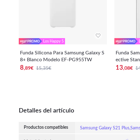
Los Happy 5
Funda Silicona Para Samsung Galaxy S
Funda Sams
8+ Blanco Modelo EF-PG955TW
ective Sta
W Nuevo
8
13
,89
€
15,35€
,08
€
1
Detalles del artículo
Productos compatibles
Samsung Galaxy S21 Plus,Sam