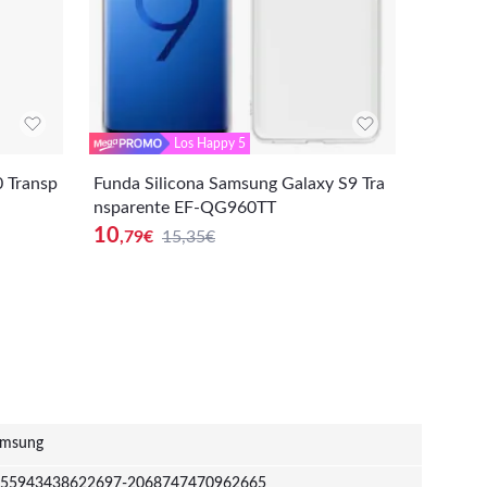
Los Happy 5
 Transp
Funda Silicona Samsung Galaxy S9 Tra
Funda d
nsparente EF-QG960TT
msung G
10
8
,79
€
15,35€
,81
€
msung
55943438622697-2068747470962665