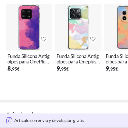
Funda Silicona Antig
Funda Silicona Antig
Funda Sili
olpes para OnePlus
olpes para Oneplus
olpes para
10 Pro 5G diseño Ac
10T 5G diseño Acua
edmi Note
8
9
9
,95
€
,95
€
,95
€
uarela 07 Dibujos
rela 11 Dibujos
G diseño A
8 Dibujos
Artículo con envío y devolución gratis
Solo
quedan 5
en stock
Aviso legal
Artículo con envío y devolución gratis