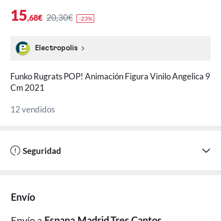
15
20,30€
,68€
-23%
Electropolis
Funko Rugrats POP! Animación Figura Vinilo Angelica 9
Cm 2021
12 vendidos
Seguridad
Envío
Envío a
Espana,Madrid,Tres Cantos