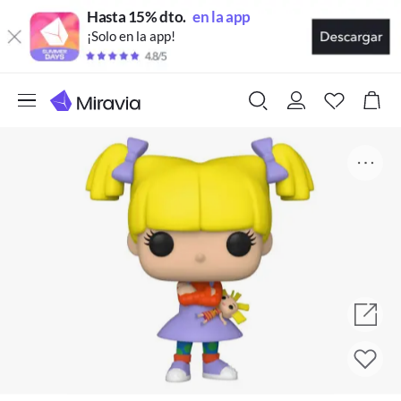
Hasta 15% dto.
en la app
¡Solo en la app!