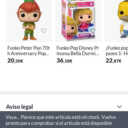
Funko Peter Pan 70t
Funko Pop Disney Pr
¡Funko pop
h Anniversary Pop!
incesa Bella Durmie
psons 1- 
Disney Vinilo Figura
nte Aurora - Figura
pson - Los
20
36
22
,50
€
,18
€
,87
€
9 Cm Coleccionable
de Vinilo Colecciona
Figura de 
ble
eccionable
Regalo - 
Oficial - J
ra Niños y 
Fans de T
o para Col
s
Aviso legal
Vaya... Parece que este artículo está sin stock. Vuelve
pronto para comprobar si el artículo está disponible