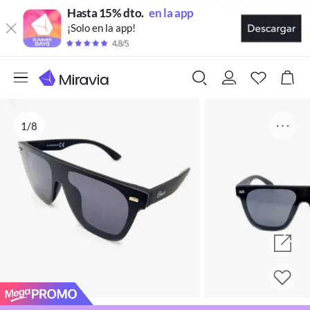
Hasta 15% dto.
en la app
¡Solo en la app!
1/8