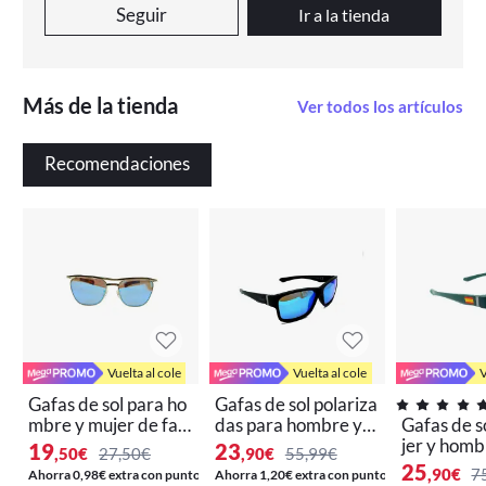
Seguir
Ir a la tienda
Más de la tienda
Ver todos los artículos
Recomendaciones
Vuelta al cole
Vuelta al cole
V
Gafas de sol para ho
Gafas de sol polariza
mbre y mujer de fab
das para hombre y
Gafas de s
ricación Española vi
mujer Qoolst Typhoo
jer y homb
19
23
,50
€
27,50€
,90
€
55,99€
ntage Qoolst Manha
n
adas Qool
25
,90
€
7
Ahorra 0,98€ extra con puntos
Ahorra 1,20€ extra con puntos