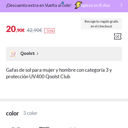
¡Descuento extra en Vuelta al cole!
Empieza en
8
días
Recoge tu regalo gratis
20
en el checkout
42,90€
,90€
-51%
Qoolst
Gafas de sol para mujer y hombre con categoría 3 y
protección UV400 Qoolst Club
color
3 color