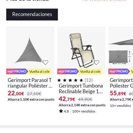
Recomendaciones
Vuelta al cole
Vuelta al cole
V
Gerimport Parasol T
Gerimport
(
12
)
riangular Poliéster G
Gerimport Tumbona
Poliester 
ris Zeus 5 X 5 X 5 C
Reclinable Beige 15
Aluminio 
22
55
,00
€
27,50€
,89
€
6
m - Resistente Al Sol
7x67x108cm Plega
3 Metros -
42
,79
€
49,90€
Ahorra 1,10€ extra con puntos
Ahorra 2,79€ 
ble Resistente Cómo
n Solar Res
Ahorra 2,14€ extra con puntos
10+ vendidos
da
Agua
4,8
100+ vendidos