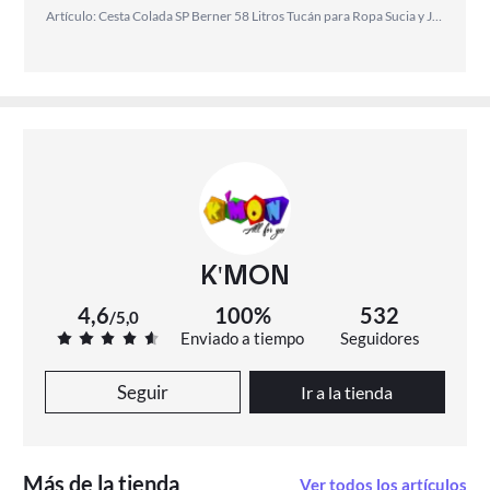
Artículo: Cesta Colada SP Berner 58 Litros Tucán para Ropa Sucia y Juguetes
K'MON
4,6
100%
532
/
5,0
Enviado a tiempo
Seguidores
Seguir
Ir a la tienda
Más de la tienda
Ver todos los artículos