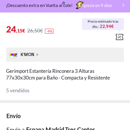
¡Descuento extra en Vuelta al cole!
Empieza en
9
días
Precio estimado tras
22,94€
24
dto.:
26,50€
,15€
-9%
K'MON
Gerimport Estantería Rinconera 3 Alturas
77x30x30cm para Baño - Compacta y Resistente
5 vendidos
Envío
Envío a
Espana,Madrid,Tres Cantos