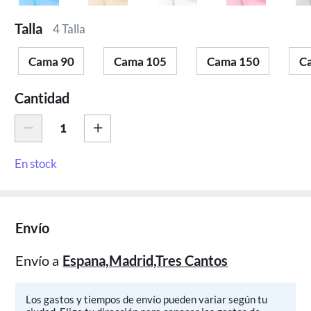
Talla
4 Talla
Cama 90
Cama 105
Cama 150
C
Cantidad
En stock
Envío
Envío a
Espana,Madrid,Tres Cantos
Los gastos y tiempos de envío pueden variar según tu