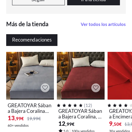
Más de la tienda
Ver todos los artículos
Recomendaciones
GREATOYAR Sában
(
12
)
a Bajera Coralina，
GREATOYAR Sában
GREATOY
Ropa de Cama，par
a Bajera Coralina, S
a Encimer
13
,99
€
19,99€
a Cama 90 / 135 / 1
ábana Bajera Ajusta
Beige, Sáb
12
9
,99
€
,50
€
13,
60+ vendidos
50cm, Color aleatori
bles, Sábana Bajera
Sábana par
5,0
100+ vendidos
30+ vendidos