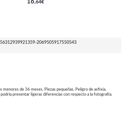
16
,64
€
56312939921359-2069505917550543
os menores de 36 meses. Piezas pequeñas. Peligro de asfixia.
podría presentar ligeras diferencias con respecto a la fotografía.