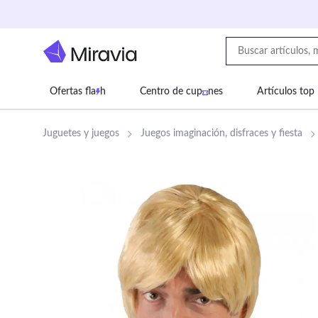
Ofertas fla
h
Centro de cup
nes
Artículos top
Supermercado
Juguetes
Deportes
Eq
Juguetes y juegos
Juegos imaginación, disfraces y fiesta