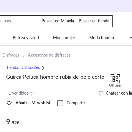
Buscar en Miravia
Buscar en tienda
Belleza y salud
Moda mujer
Moda hombre
H
uipaje
Mascotas
Bebé
Moda infantil
Motor y
Disfraces
Accesorios de disfraces
Tienda:
DisfraZZes
Guirca Peluca hombre rubia de pelo corto
QR app
1 vendidos
Chatear con la
Añadir a Mi wishlist
Compartir
9
,82€