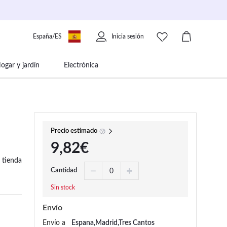
España/ES
Inicia sesión
ogar y jardín
Electrónica
 movilidad
Libros papelería y música
Precio estimado
9,82€
 tienda
Cantidad
Sin stock
Envío
Envío a
Espana,Madrid,Tres Cantos