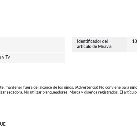
Identificador del
13
artículo de Miravia
e y Tv
ete, mantener fuera del alcance de los niños. ¡Advertencia! No conviene para niñ
zar secadora. No utilizar blanqueadores. Marca y diseños registrados. El artículo 
 UE