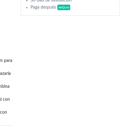
30 días de devolución
Paga después
m para 
zarla 
mbina 
l con 
con 