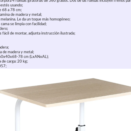
ncorpora 4 ruedas giratorias de 360 grados. Dos de las ruedas incluyen frenos p
 estés usando;
de 68 a 78 cm;
lamina de madera y metal;
 melanina. Le da un toque más homogéneo;
 cama se limpia con facilidad;
dero;
fácil de montar, adjunta instrucción ilustrada;
adera;
a de madera y metal;
: 60x40x68-78 cm (LxANxAL);
 de carga: 20 kg;
057;