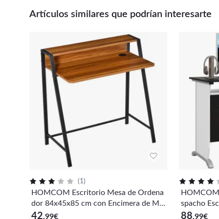
Artículos similares que podrían interesarte
(
1
)
HOMCOM Escritorio Mesa de Ordena
HOMCOM M
dor 84x45x85 cm con Encimera de Ma
spacho Esc
dera y Patas de Metal Estilo Moderno
a Mobiliar
42
88
,99
€
,99
€