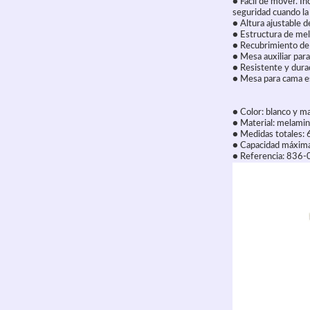
● Fácil de mover. I
seguridad cuando la
● Altura ajustable 
● Estructura de me
● Recubrimiento de
● Mesa auxiliar para
● Resistente y dura
● Mesa para cama es 
● Color: blanco y m
● Material: melamin
● Medidas totales
● Capacidad máxima
● Referencia: 836-