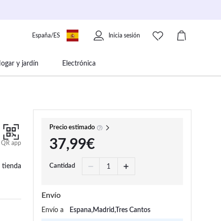
España/ES
Inicia sesión
ogar y jardín
Electrónica
 movilidad
Libros papelería y música
Precio estimado
37,99€
QR app
 tienda
Cantidad
Envío
Envío a
Espana,Madrid,Tres Cantos