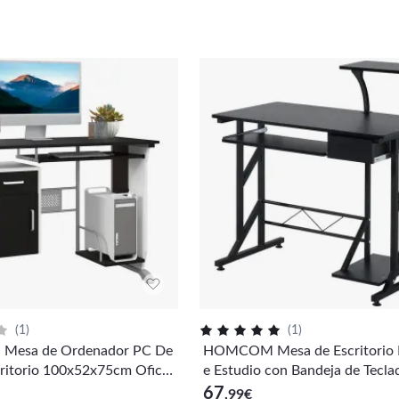
(
1
)
(
1
)
esa de Ordenador PC De
HOMCOM Mesa de Escritorio 
ritorio 100x52x75cm Oficin
e Estudio con Bandeja de Tecla
io Madera
ón Mesa de Ordenador para D
67
,99
€