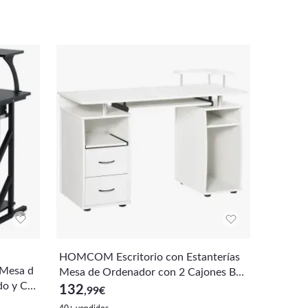
HOMCOM Escritorio con Estanterías
HOMCOM
Mesa d
Mesa de Ordenador con 2 Cajones Ban
Mesa pa
do y Caj
deja de Teclado Extraíble y Soporte par
Marco d
132
54
,99
€
,99
€
espacho
a Monitor CPU para Oficina Estudio 1
mitorio