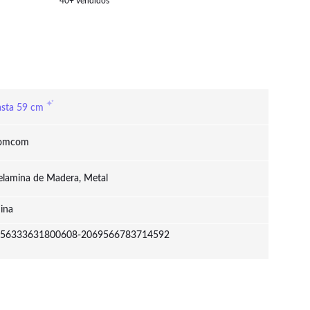
40+ vendidos
20x55x85 cm Blanco
m Negro
sta 59 cm
omcom
lamina de Madera, Metal
ina
56333631800608-2069566783714592