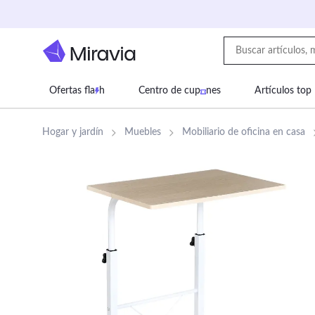
Ofertas fla
h
Centro de cup
nes
Artículos top
Supermercado
Juguetes
Deportes
Eq
Hogar y jardín
Muebles
Mobiliario de oficina en casa