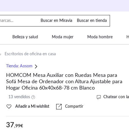
Buscar en Miravia
Buscar en tienda
Belleza y salud
Moda mujer
Moda hombre
H
uipaje
Mascotas
Bebé
Moda infantil
Motor y
Escritorios de oficina en casa
Tienda:
Aosom
HOMCOM Mesa Auxiliar con Ruedas Mesa para
Sofá Mesa de Ordenador con Altura Ajustable para
Hogar Oficina 60x40x68-78 cm Blanco
13 vendidos
Chatear con la
Añadir a Mi wishlist
Compartir
37
,99€