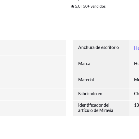
Oficina 90x50x100 cm Negro
5,0
50+ vendidos
Anchura de escritorio
Ha
Marca
H
Material
Me
Fabricado en
Ch
Identificador del
13
artículo de Miravia