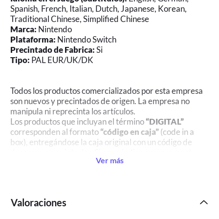
Spanish, French, Italian, Dutch, Japanese, Korean,
Traditional Chinese, Simplified Chinese
Marca:
Nintendo
Plataforma:
Nintendo Switch
Precintado de Fabrica:
Si
Tipo:
PAL EUR/UK/DK
Todos los productos comercializados por esta empresa
son nuevos y precintados de origen. La empresa no
manipula ni reprecinta los artículos.
Los productos que incluyan el término
“DIGITAL”
corresponden al formato
“código en caja”
(code in a
box), entregándose la caja original con un código de
descarga en su interior. Si no se indica expresamente
Ver más
que es digital, se trata de formato físico.
Las imágenes son promocionales y pueden no
representar exactamente el producto final.
Devolución de videojuegos desprecintados en
Valoraciones
España:
La Ley General para la Defensa de los
Consumidores y Usuarios (RDL 1/2007) reconoce 14