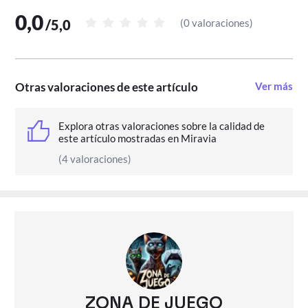
días de desistimiento, pero el artículo 103 excluye los
0,0
videojuegos físicos precintados una vez abiertos.
/
5,0
(
0 valoraciones
)
Otras valoraciones de este artículo
Ver más
Explora otras valoraciones sobre la calidad de
este artículo mostradas en Miravia
(4 valoraciones)
ZONA DE JUEGO