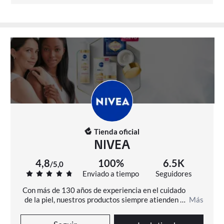
antibacterianos y 
0% alcohol
 para una protección de 
larga duración
✅ 
Dermatológicamente comprobado
Modo de uso
🧴 
APLICACIÓN
: Aplica el desodorante directamente 
sobre la axila.
⏳ 
SECADO
: Deja secar completamente antes de 
vestirte.
Tienda oficial
NIVEA
Ingredientes
4,8
100%
6.5K
Aqua, Aluminium Chlorohydrate, PPG-15 Stearyl 
/
5,0
Enviado a tiempo
Seguidores
Ether, Steareth-2, Steareth-21, Aluminum 
Con más de 130 años de experiencia en el cuidado 
Sesquichlorohydrate, Magnesium Aluminum Silicate, 
de la piel, nuestros productos siempre atienden a 
Más
Persea Gratissima Oil, Tocopherol, Trisodium EDTA, 
las necesidades de nuestros clientes.
Tetramethyl Acetyloctahydronaphthalenes, Linalool, 