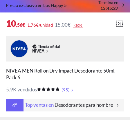
Termina en
Precio exclusivo en Los Happy 5
:
:
13
45
27
10
15,00€
,56€
1,76€/unidad
-30%
Tienda oficial
NIVEA
NIVEA MEN Roll on Dry Impact Desodorante 50ml,
Pack 6
5.9K vendidos
(
95
)
Top ventas en
Desodorantes para hombre
4°