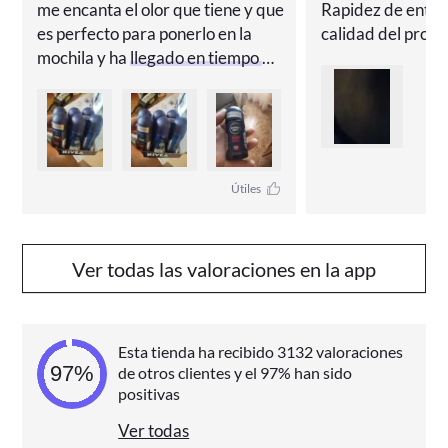
me encanta el olor que tiene y que 
Rapidez de entre
NIVEA MEN Roll On Dry Impact Desodorante 50ml - 
Pack de 6
es perfecto para ponerlo en la 
calidad del produ
mochila y ha 
llegado en tiempo 
NIVEA MEN Dry Impact Antitranspirante
récord
 en dos días lo tenía aquí ya 
con la empresa GLS
proporciona una protección antitranspirante fiable 
durante 72 horas
, cuidando tu piel con fórmulas 
dermatológicamente comprobadas
 y 
0% de alcohol 
Útiles
etílico
. Gracias a la protección 
Derma 72h Active
, 
protege eficazmente contra el sudor y el mal olor, 
mientras cuida la piel con fórmulas suaves y 
Ver todas las valoraciones en la app
respetuosas.
Beneficios
Esta tienda ha recibido 3132 valoraciones
🕒 
72 horas de protección antitranspirante
 que cuida 
de otros clientes y el 97% han sido
positivas
tu piel
🛡️ 
Fórmula Dual Protect
 con dos activos 
Ver todas