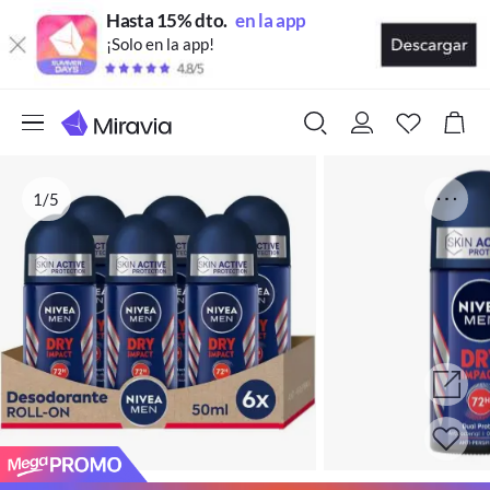
Hasta 15% dto.
en la app
¡Solo en la app!
1/5