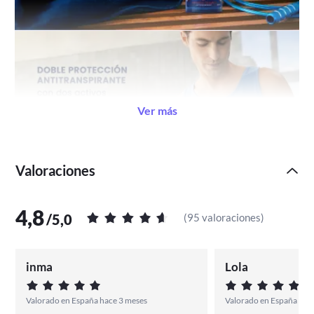
Ver más
Valoraciones
4,8
/
5,0
(
95 valoraciones
)
-------------------------------------------------------------------
-------------------------------------------------------------------
inma
Lola
-------------------------------------------------------------------
Valorado en España hace 3 meses
Valorado en España Hace
----------------------------------------