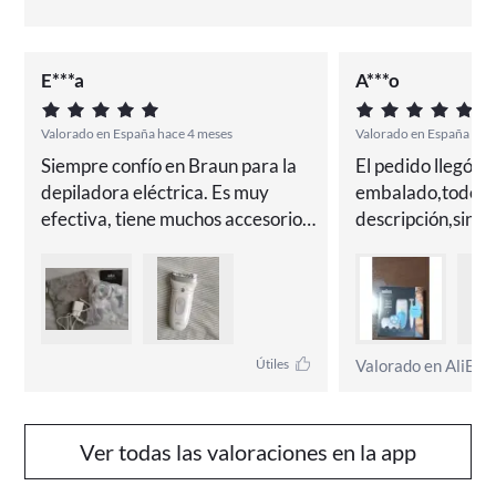
E***a
A***o
Valorado en España hace 4 meses
Valorado en España hac
Siempre confío en Braun para la 
El pedido llegó bi
depiladora eléctrica. Es muy 
embalado,todo co
efectiva, tiene muchos accesorios 
descripción,sin d
y recambios. Muy contenta con la 
aparente y llegó 
compra de este formato con los 
dentro de la fecha
accesorios SPA. También incluye 
estimada.mimujer
una bolsa para guardarlo todo.
con su regalo.
Valorado en AliExp
Útiles
Ver todas las valoraciones en la app