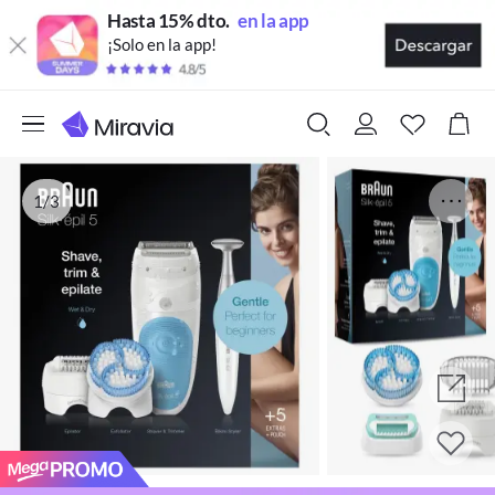
Hasta 15% dto.
en la app
¡Solo en la app!
1/3