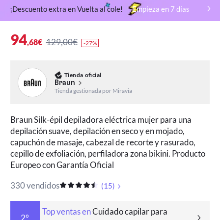
¡Descuento extra en Vuelta al cole!
Empieza en
7
días
94
129,00€
,68€
-27%
Tienda oficial
Braun
Tienda gestionada por Miravia
Braun Silk-épil depiladora eléctrica mujer para una
depilación suave, depilación en seco y en mojado,
capuchón de masaje, cabezal de recorte y rasurado,
cepillo de exfoliación, perfiladora zona bikini. Producto
Europeo con Garantía Oficial
330 vendidos
(
15
)
Top ventas en
Cuidado capilar para
2°