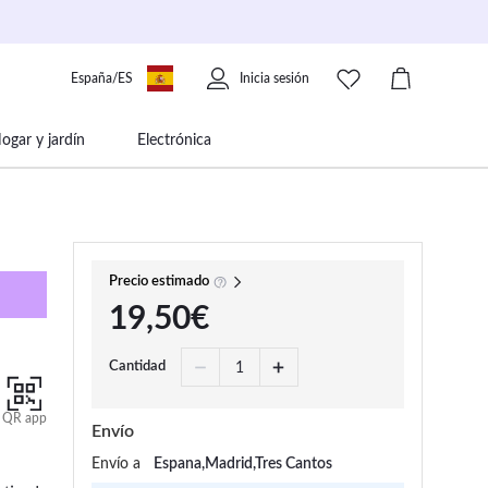
España/ES
Inicia sesión
ogar y jardín
Electrónica
 movilidad
Libros papelería y música
Precio estimado
19,50€
Cantidad
QR app
Envío
Envío a
Espana,Madrid,Tres Cantos