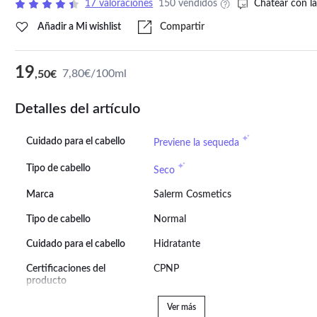
17 valoraciones
150 vendidos
Chatear con la
Añadir a Mi wishlist
Compartir
19
7,80€/100ml
,50€
Detalles del artículo
Cuidado para el cabello
Previene la sequeda
Tipo de cabello
Seco
Marca
Salerm Cosmetics
Tipo de cabello
Normal
Cuidado para el cabello
Hidratante
Certificaciones del
CPNP
producto
Ver más