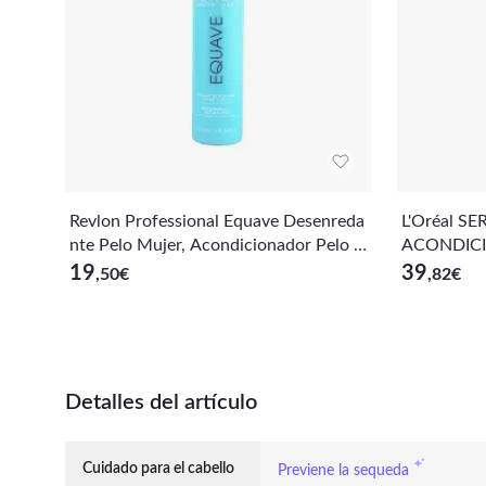
Revlon Professional Equave Desenreda
L'Oréal S
nte Pelo Mujer, Acondicionador Pelo si
ACONDICI
n Aclarado, Cabello Normal/Seco, 500
500ML
19
39
,50
€
,82
€
ml
Detalles del artículo
Cuidado para el cabello
Previene la sequeda