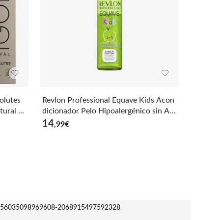
olutes
Revlon Professional Equave Kids Acon
SCHWAR
tural C
dicionador Pelo Hipoalergénico sin Acl
tes 9-1
arado, Desenredante Pelo, Green Appl
ge Cuid
14
15
,99
€
,50
€
e, 200 ml
56035098969608-2068915497592328