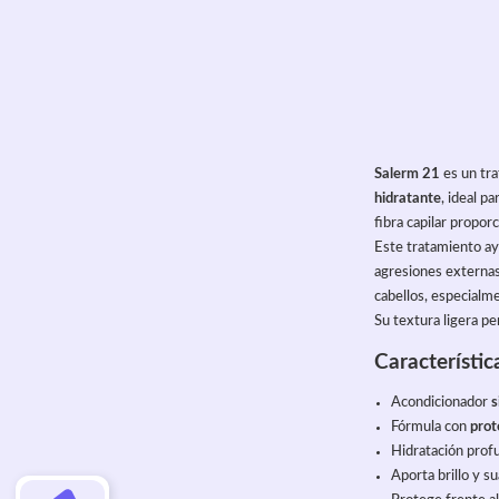
Salerm 21
 es un tr
hidratante
, ideal p
fibra capilar propor
Este tratamiento ayu
agresiones externas
cabellos, especialm
Su textura ligera per
Característic
Acondicionador 
s
Fórmula con 
prot
Hidratación profu
Aporta brillo y s