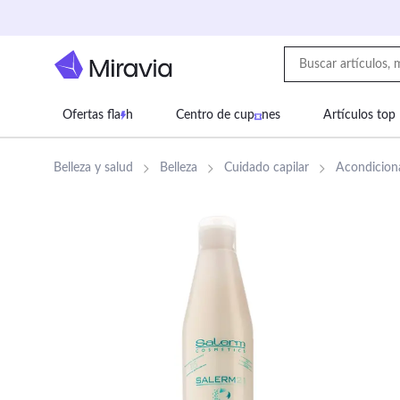
Ofertas fla
h
Centro de cup
nes
Artículos top
Supermercado
Juguetes
Deportes
Eq
Belleza y salud
Belleza
Cuidado capilar
Acondicion