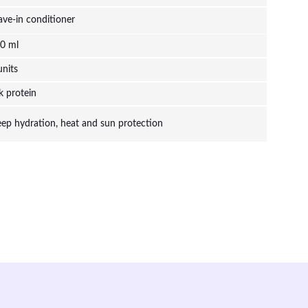
ave-in conditioner
0 ml
units
lk protein
ep hydration, heat and sun protection