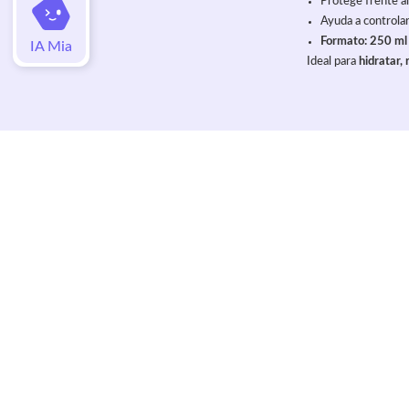
Protege frente al 
Ayuda a controla
Formato: 250 ml
IA Mia
Ideal para 
hidratar,
Valoraciones
4,4
5,0
/
Todas las valoraciones son de compradores verificados
Qué piensan los clientes
Los clientes valoran que este acondicionador sin enjuague de
el cabello suave, brillante y manejable, con hidratación
profunda y rendimiento elevado (poca cantidad cubre toda l