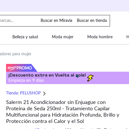
Buscar en Miravia
Buscar en tienda
Belleza y salud
Moda mujer
Moda hombre
H
uipaje
Mascotas
Bebé
Moda infantil
Motor y
adores para mujer
¡Descuento extra en Vuelta al cole!
Empieza en
9
días
Tienda:
PELUSHOP
Salerm 21 Acondicionador sin Enjuague con
Proteína de Seda 250ml - Tratamiento Capilar
Multifuncional para Hidratación Profunda, Brillo y
Protección contra el Calor y el Sol