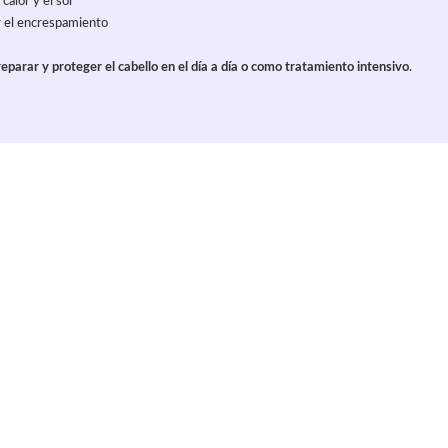
calor y el sol
r el encrespamiento
 reparar y proteger el cabello en el día a día o como tratamiento intensivo
.
Valoraciones con imágenes
ja
a
Todas las valoraciones
Con fotos o vídeos