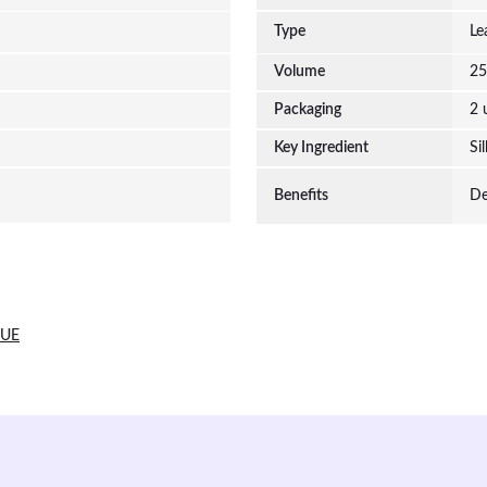
Type
Le
Volume
25
Packaging
2 
Key Ingredient
Si
Benefits
De
 UE