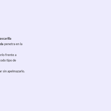
scarilla 
eda
 penetra en la 
rlo frente a 
todo tipo de 
ar sin apelmazarlo.