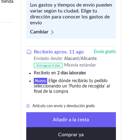
 tienda
Los gastos y tiempos de envío pueden
variar según tu ciudad. Elige tu
dirección para conocer los gastos de
envío
Cambiar
Recíbelo aprox. 11 ago
Envío gratis
Enviado desde:
Alacant/Alicante
Miravia estándar
Entrega en 2 días
Recíbelo en
2 días laborales
Elige dónde recibirás tu pedido
49 añadido en los últimos 30 días
Nuevo
seleccionando un 'Punto de recogida' al
final de la compra
98 lo añadieron a 'Mi wishlist'
Artículo con envío y devolución gratis
Solo
quedan 12
en stock
Añadir a la cesta
49 añadido en los últimos 30 días
Comprar ya