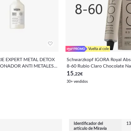
Vuelta al cole
ERIE EXPERT METAL DETOX
Schwarzkopf IGORA Royal Abs
ONADOR ANTI METALES
8-60 Rubio Claro Chocolate Na
uidado del Cabello 60 ml
15
,22
€
30+ vendidos
Identificador del
13
artículo de Miravia