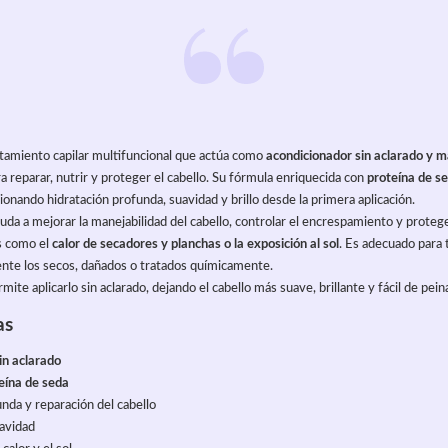
atamiento capilar multifuncional que actúa como 
acondicionador sin aclarado y ma
ara reparar, nutrir y proteger el cabello. Su fórmula enriquecida con 
proteína de s
cionando hidratación profunda, suavidad y brillo desde la primera aplicación.
da a mejorar la manejabilidad del cabello, controlar el encrespamiento y protege
 como el 
calor de secadores y planchas o la exposición al sol
. Es adecuado para 
ente los secos, dañados o tratados químicamente.
mite aplicarlo sin aclarado, dejando el cabello más suave, brillante y fácil de pein
as
in aclarado
eína de seda
nda y reparación del cabello
uavidad